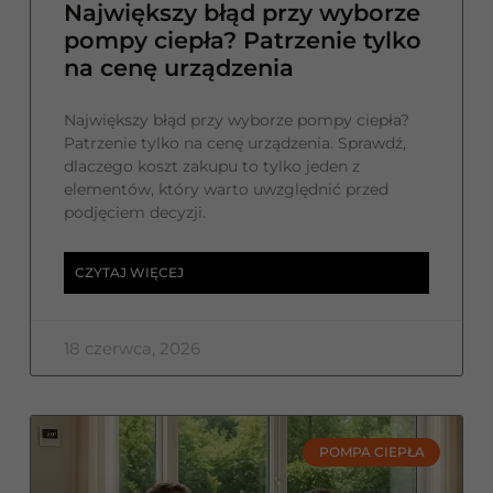
Największy błąd przy wyborze
pompy ciepła? Patrzenie tylko
na cenę urządzenia
Największy błąd przy wyborze pompy ciepła?
Patrzenie tylko na cenę urządzenia. Sprawdź,
dlaczego koszt zakupu to tylko jeden z
elementów, który warto uwzględnić przed
podjęciem decyzji.
CZYTAJ WIĘCEJ
18 czerwca, 2026
POMPA CIEPŁA