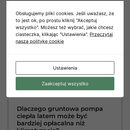
Obsługujemy pliki cookies. Jeśli uważasz, że
9 czerwca, 2026
to jest ok, po prostu kliknij "Akceptuj
wszystko". Możesz też wybrać, jakie chcesz
ciasteczka, klikając "Ustawienia".
Przeczytaj
naszą politykę cookie
KLIMATYZACJA
Ustawienia
Zaakceptuj wszystko
Dlaczego gruntowa pompa
ciepła latem może być
bardziej opłacalna niż