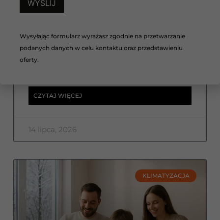
Czy pompa ciepła może
chłodzić dom latem?
Wysyłając formularz wyrażasz zgodnie na przetwarzanie
Czy pompa ciepła może chłodzić dom latem?
Sprawdź, jak działa chłodzenie z
podanych danych w celu kontaktu oraz przedstawieniu
wykorzystaniem pompy ciepła i dlaczego coraz
oferty.
więcej inwestorów wybiera to rozwiązanie.
CZYTAJ WIĘCEJ
14 lipca, 2026
KLIMATYZACJA