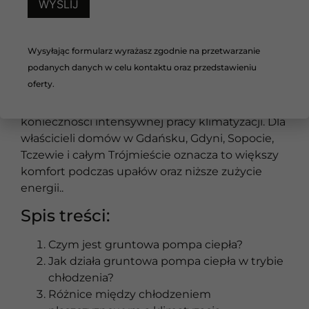
większość osób kojarzy pompę ciepła głównie z
ogrzewaniem domu zimą, nowoczesne
instalacje mogą również wspierać utrzymanie
Wysyłając formularz wyrażasz zgodnie na przetwarzanie
komfortu latem. Dzięki wykorzystaniu stabilnej
podanych danych w celu kontaktu oraz przedstawieniu
temperatury gruntu możliwe jest zastosowanie
oferty.
chłodzenia pasywnego, które pomaga
ograniczyć nagrzewanie pomieszczeń bez
konieczności intensywnej pracy klimatyzacji. Dla
właścicieli domów w Gdańsku, Gdyni, Sopocie,
Tczewie i całym Trójmieście oznacza to większy
komfort podczas upałów oraz niższe zużycie
energii..
Spis treści:
Czym jest gruntowa pompa ciepła?
Jak działa gruntowa pompa ciepła w trybie
chłodzenia?
Różnice między chłodzeniem