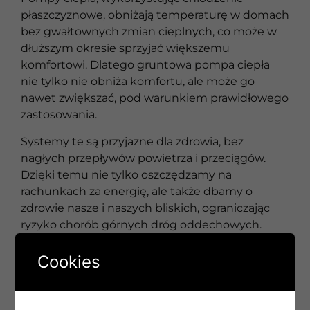
płaszczyznowe, obniżają temperaturę w domach
bez gwałtownych zmian cieplnych, co może w
dłuższym okresie sprzyjać większemu
komfortowi. Dlatego gruntowa pompa ciepła
nie tylko nie obniża komfortu, ale może go
nawet zwiększać, pod warunkiem prawidłowego
zastosowania.
Systemy te są przyjazne dla zdrowia, bez
nagłych przepływów powietrza i przeciągów.
Dzięki temu nie tylko oszczędzamy na
rachunkach za energię, ale także dbamy o
zdrowie nasze i naszych bliskich, ograniczając
ryzyko chorób górnych dróg oddechowych.
Warto podkreślić jeszcze jedną ważną kwestię —
Cookies
gruntowa pompa ciepła jest nie tylko
ekologiczna, ale również cicha. Brak
intensywnego nawiewu sprawia, że system