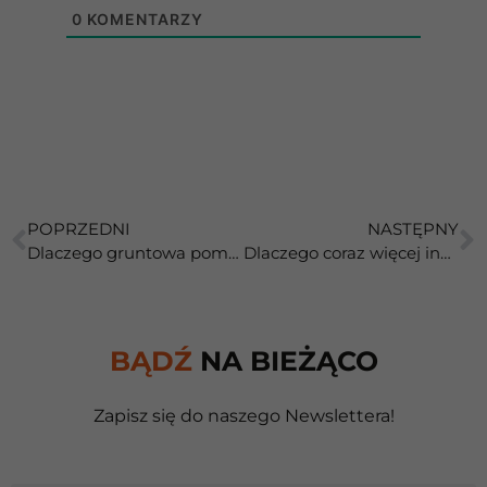
0
KOMENTARZY
POPRZEDNI
NASTĘPNY
Dlaczego gruntowa pompa ciepła sprawdza się w nowoczesnych domach?
Dlaczego coraz więcej inwestorów wybiera gruntową pompę ciepła z myślą o lecie?
BĄDŹ
NA BIEŻĄCO
Zapisz się do naszego Newslettera!