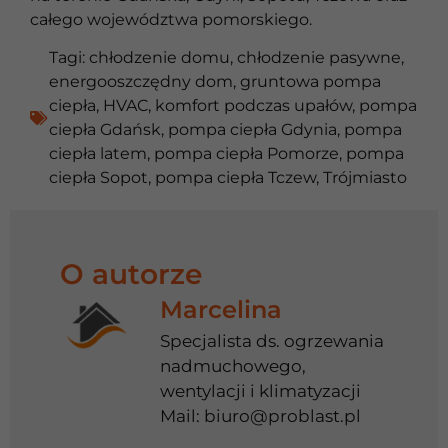
całego województwa pomorskiego.
Tagi:
chłodzenie domu
,
chłodzenie pasywne
,
energooszczędny dom
,
gruntowa pompa
ciepła
,
HVAC
,
komfort podczas upałów
,
pompa
ciepła Gdańsk
,
pompa ciepła Gdynia
,
pompa
ciepła latem
,
pompa ciepła Pomorze
,
pompa
ciepła Sopot
,
pompa ciepła Tczew
,
Trójmiasto
O autorze
Marcelina
Specjalista ds. ogrzewania
nadmuchowego,
wentylacji i klimatyzacji
Mail:
biuro@problast.pl