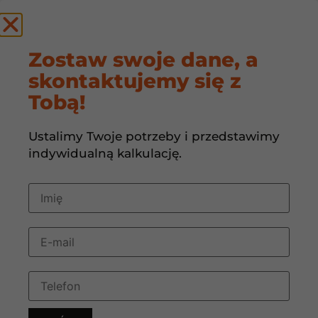
by
Zostaw swoje dane, a
skontaktujemy się z
Czy gruntowa
Tobą!
pompa ciepła
Ustalimy Twoje potrzeby i przedstawimy
obniża komfort
indywidualną kalkulację.
podczas upałów?
12 czerwca, 2026
08:42
Czy gruntowa pompa ciepła obniża komfort
podczas upałów?
Wręcz przeciwnie. Choć