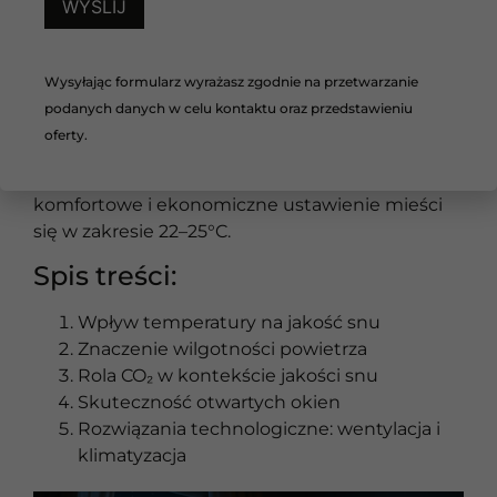
ustawienie bardzo niskiej temperatury nie
sprawia, że pomieszczenie schłodzi się szybciej.
Klimatyzator pracuje z podobną wydajnością
Wysyłając formularz wyrażasz zgodnie na przetwarzanie
niezależnie od tego, czy ustawimy 18°C, czy 23°C.
podanych danych w celu kontaktu oraz przedstawieniu
Różnica polega na tym, jak długo urządzenie
oferty.
będzie działało, aby osiągnąć zadaną
temperaturę. W większości przypadków
komfortowe i ekonomiczne ustawienie mieści
się w zakresie 22–25°C.
Spis treści:
Wpływ temperatury na jakość snu
Znaczenie wilgotności powietrza
Rola CO₂ w kontekście jakości snu
Skuteczność otwartych okien
Rozwiązania technologiczne: wentylacja i
klimatyzacja