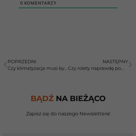
0
KOMENTARZY
POPRZEDNI
NASTĘPNY
Czy klimatyzacja musi być ustawiona na 18°C, żeby chłodziła skutecznie?
Czy rolety naprawdę pomagają utrzymać chłód w domu?
BĄDŹ
NA BIEŻĄCO
Zapisz się do naszego Newslettera!