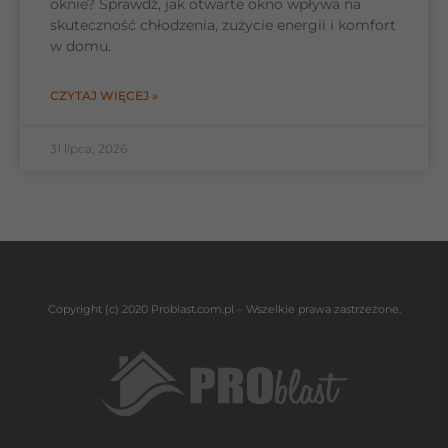
oknie? Sprawdź, jak otwarte okno wpływa na
skuteczność chłodzenia, zużycie energii i komfort
w domu.
CZYTAJ WIĘCEJ »
31 lipca, 2026
Copyright (c) 2020 Problast.com.pl – Wszelkie prawa zastrzeżone.