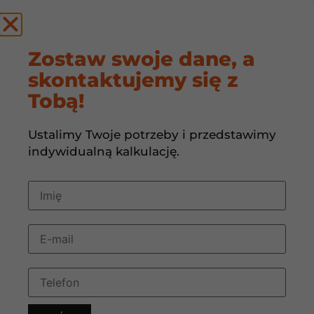
by
Zostaw swoje dane, a
skontaktujemy się z
Fotowoltaika – czym
Tobą!
jest i jak działa?
Ustalimy Twoje potrzeby i przedstawimy
5 marca, 2024
08:48
indywidualną kalkulację.