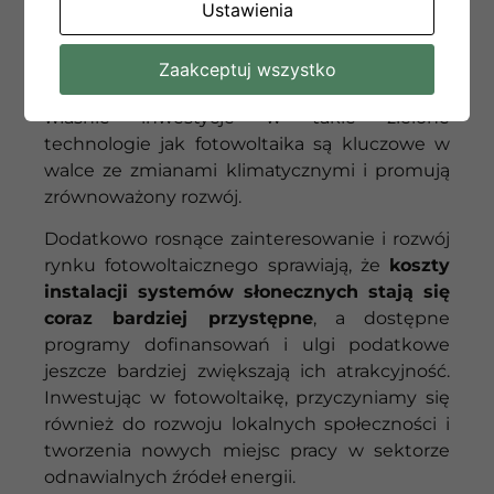
Ustawienia
Co więcej, fotowoltaika jest przyjazna dla
środowiska,
przyczyniając się do redukcji
emisji dwutlenku węgla i innych
Zaakceptuj wszystko
szkodliwych gazów cieplarnianych.
To
właśnie inwestycje w takie zielone
technologie jak fotowoltaika są kluczowe w
walce ze zmianami klimatycznymi i promują
zrównoważony rozwój.
Dodatkowo rosnące zainteresowanie i rozwój
rynku fotowoltaicznego sprawiają, że
koszty
instalacji systemów słonecznych stają się
coraz bardziej przystępne
, a dostępne
programy dofinansowań i ulgi podatkowe
jeszcze bardziej zwiększają ich atrakcyjność.
Inwestując w fotowoltaikę, przyczyniamy się
również do rozwoju lokalnych społeczności i
tworzenia nowych miejsc pracy w sektorze
odnawialnych źródeł energii.