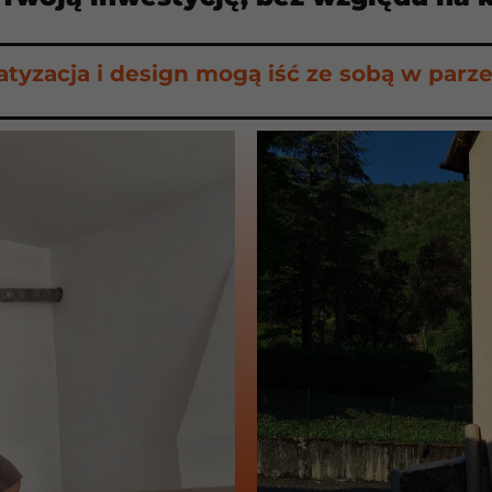
atyzacja i design mogą iść ze sobą w parz