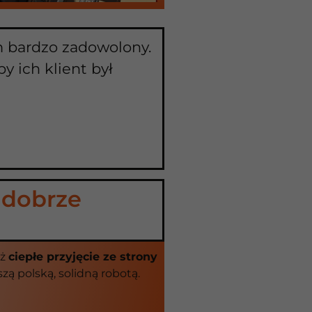
em bardzo zadowolony.
y ich klient był
z dobrze
eż
ciepłe przyjęcie ze strony
zą polską, solidną robotą.