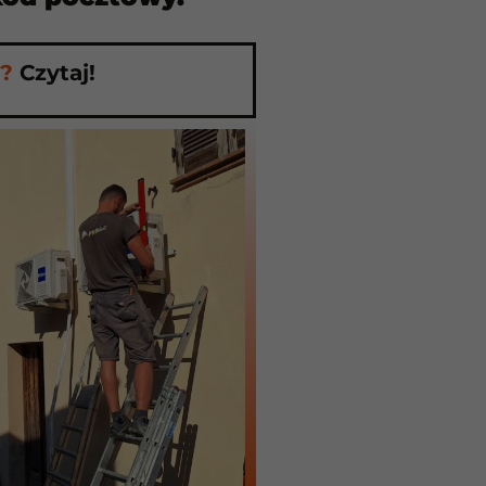
e?
Czytaj!