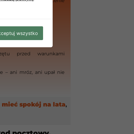
nie tylko przykręcenie
kże:
 miejsca montażu,
lacji chłodniczej,
ceptuj wszystko
szczenia,
przętu przed warunkami
e – ani mróz, ani upał nie
 mieć spokój na lata
,
kod pocztowy.