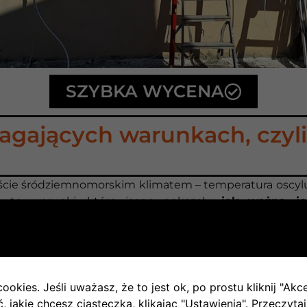
SZYBKA WYCENA
gających warunkach, czyli
iście śródziemnomorskim klimatem – temperatura oscyluj
e to warunki, które jasno pokazały,
jak ważna je
 a system od razu po uruchomieniu zaczął pełnić swo
.
ookies. Jeśli uważasz, że to jest ok, po prostu kliknij "Akc
 jakie chcesz ciasteczka, klikając "Ustawienia".
Przeczytaj