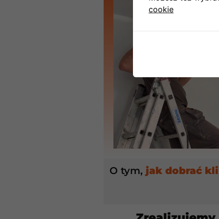
cookie
O tym,
jak dobrać kl
Zrealizujemy