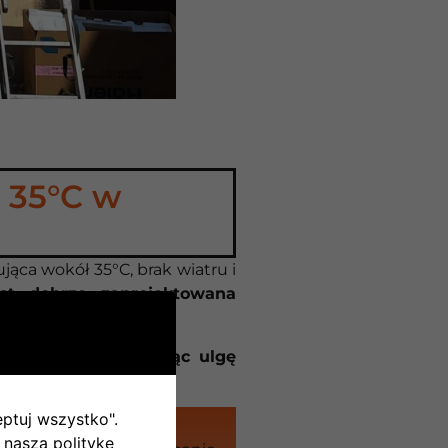
 35°C w
ąca wokół 35°C, brak wiatru i
st dobrze zaprojektowana
ją funkcję,
przynosząc ulgę
eptuj wszystko".
 naszą politykę