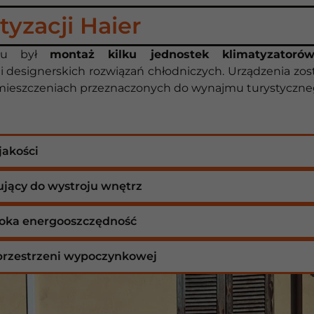
yzacji Haier
ołu był
montaż kilku jednostek klimatyzator
i designerskich rozwiązań chłodniczych. Urządzenia zos
pomieszczeniach przeznaczonych do wynajmu turystyczne
jakości
jący do wystroju wnętrz
ysoka energooszczędność
 przestrzeni wypoczynkowej