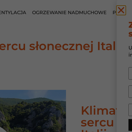
NTYLACJA
OGRZEWANIE NADMUCHOWE
POMPA 
rcu słonecznej Italii
U
i
Klimaty
sercu sł