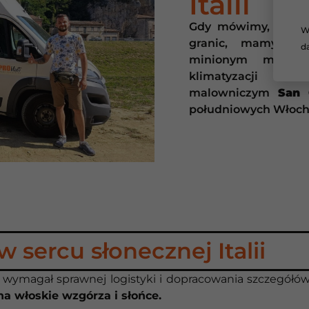
Italii
Gdy mówimy, że dz
W
granic, mamy na
d
minionym miesiąc
klimatyzacji w
malowniczym
San 
południowych Włoch
w sercu słonecznej Italii
ny wymagał sprawnej logistyki i dopracowania szczegółów
a włoskie wzgórza i słońce.