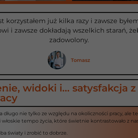
st korzystałem już kilka razy i zawsze był
owi i zawsze dokładają wszelkich starań, żeb
zadowolony.
Tomasz
nie, widoki i… satysfakcja 
racy
 długo nie tylko ze względu na okoliczności pracy, ale t
 i włoskie tempo życia, które świetnie kontrastowało z nas
a światy i zrobić to dobrze.