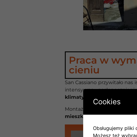
Praca w wyma
cieniu
San Cassiano przywitało nas 
intensywne nasłonecznieni
klimatyzacja
.
Cookies
Montaż przebiegł sprawnie,
mieszkańcom i inwestorom
Obsługujemy pliki c
Możesz też wybrać,