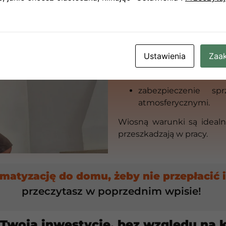
Montaż klimatyzacji
to 
urządzenia do ściany. To ta
wybór odpowiedniego
przeprowadzenie insta
Ustawienia
Zaak
dobór mocy do pomie
zabezpieczenie s
atmosferycznymi.
Wiosną warunki są idealn
przeszkadzają w pracy.
imatyzację do domu, żeby nie przepłacić i
przeczytasz w poprzednim wpisie!
 Twoją inwestycję, bez względu na 