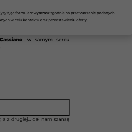
iałamy kompleksowo i bez
ysyłając formularz wyrażasz zgodnie na przetwarzanie podanych
 myśli dosłownie to. W
anych w celu kontaktu oraz przedstawieniu oferty.
u zakończyliśmy montaż
 wyjątkowym miejscu:
Cassiano
, w samym sercu
.
, a z drugiej… dał nam szansę