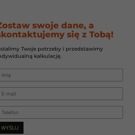
CIEPŁA
FOTOWOLTAIKA
O NAS
KONTAKT
Zostaw swoje dane, a
skontaktujemy się z Tobą!
stalimy Twoje potrzeby i przedstawimy
ndywidualną kalkulację.
zacja w
onecznej