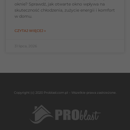
oknie? Sprawdź, jak otwarte okno wpływa na
skuteczność chłodzenia, zużycie energii i komfort
w domu.
CZYTAJ WIĘCEJ »
31 lipca, 2026
Copyright (c) 2020 Problast.com.pl – Wszelkie prawa zastrzeżone.