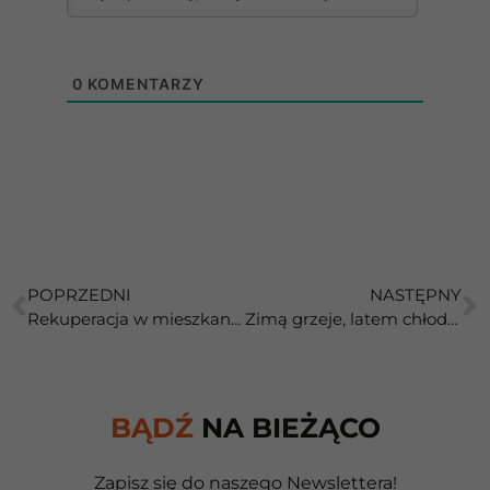
0
KOMENTARZY
POPRZEDNI
NASTĘPNY
Rekuperacja w mieszkaniu w bloku – centralna, decentralna czy hybryda?
Zimą grzeje, latem chłodzi, a Ty masz święty spokój.
BĄDŹ
NA BIEŻĄCO
Zapisz się do naszego Newslettera!