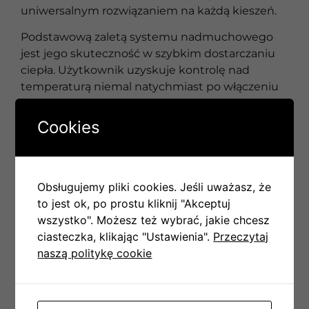
uniwersalnym rozwiązaniem na każdą kieszeń.
Podstawową zaletą systemu nadmuchowego
jest jego skuteczność w szybkim dostarczaniu
ciepła. Użytkownik uzyskuje kontrolę nad
temperaturą niemal natychmiast po włączeniu
systemu, co jest nieosiągalne w przypadku
tradycyjnych instalacji grzewczych.
Cookies
Ogrzewanie powietrzne
w praktyce
Obsługujemy pliki cookies. Jeśli uważasz, że
to jest ok, po prostu kliknij "Akceptuj
wszystko". Możesz też wybrać, jakie chcesz
Ogrzewanie powietrzne z powodzeniem stosuje
ciasteczka, klikając "Ustawienia".
Przeczytaj
się w różnorodnych obiektach, od domów
naszą politykę cookie
jednorodzinnych, przez biurowce, aż po hale
produkcyjne. W przypadku budynków
mieszkalnych, systemy te umożliwiają
efektywne i szybkie ogrzewanie całych