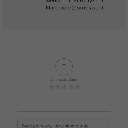
wentylacji i klimatyzacji
Mail:
biuro@problast.pl
0
Ocena artykułu