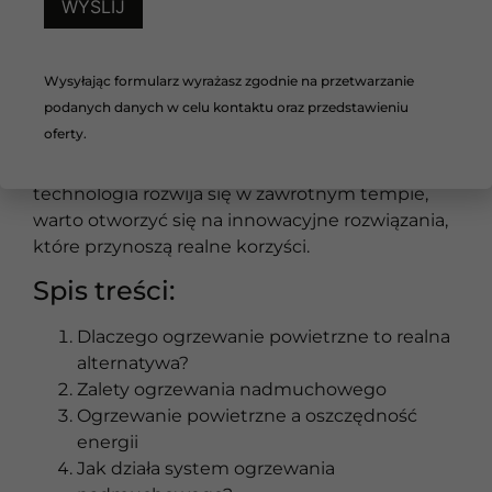
alternatywa dla tradycyjnych systemów
grzewczych opartych na wodnych instalacjach.
Jego zalety to nie tylko brak ryzyka zalania i
Wysyłając formularz wyrażasz zgodnie na przetwarzanie
pęknięcia rur, ale także szybkie i efektywne
podanych danych w celu kontaktu oraz przedstawieniu
działanie, które pozwala cieszyć się komfortem
oferty.
cieplnym praktycznie natychmiast po
uruchomieniu systemu. W czasach, gdy
technologia rozwija się w zawrotnym tempie,
warto otworzyć się na innowacyjne rozwiązania,
które przynoszą realne korzyści.
Spis treści:
Dlaczego ogrzewanie powietrzne to realna
alternatywa?
Zalety ogrzewania nadmuchowego
Ogrzewanie powietrzne a oszczędność
energii
Jak działa system ogrzewania