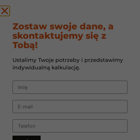
by
Zostaw swoje dane, a
skontaktujemy się z
Ogrzewanie
Tobą!
powietrzne? To nie
Ustalimy Twoje potrzeby i przedstawimy
przyszłość. To działa
indywidualną kalkulację.
już dziś.
1 grudnia, 2025
08:00
Ogrzewanie powietrzne zdobywa coraz większą
popularność jako efektywna i nowoczesna