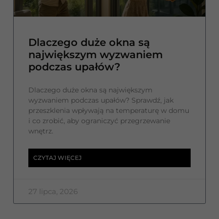
Dlaczego duże okna są
największym wyzwaniem
podczas upałów?
Dlaczego duże okna są największym
wyzwaniem podczas upałów? Sprawdź, jak
przeszklenia wpływają na temperaturę w domu
i co zrobić, aby ograniczyć przegrzewanie
wnętrz.
CZYTAJ WIĘCEJ
27 lipca, 2026