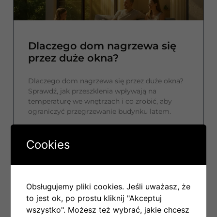
Dlaczego dom nagrzewa się
przez duże okna?
Dlaczego dom nagrzewa się przez duże okna?
Sprawdź, jak przeszklenia wpływają na
temperaturę we wnętrzach i co zrobić, aby
ograniczyć przegrzewanie budynku latem.
CZYTAJ WIĘCEJ
Cookies
14 lipca, 2026
Obsługujemy pliki cookies. Jeśli uważasz, że
to jest ok, po prostu kliknij "Akceptuj
wszystko". Możesz też wybrać, jakie chcesz
HVAC