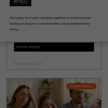
Jak obniżyć temperaturę w
domu z dużymi oknami?
Wysyłając formularz wyrażasz zgodnie na przetwarzanie
Jak obniżyć temperaturę w domu z dużymi
oknami? Sprawdź, jakie rozwiązania skutecznie
podanych danych w celu kontaktu oraz przedstawieniu
ograniczają nagrzewanie wnętrz i zapewniają
oferty.
komfort nawet podczas największych upałów.
CZYTAJ WIĘCEJ
6 sierpnia, 2026
KLIMATYZACJA