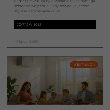
dom? Sprawdź, kiedy otwieranie okien pomaga
schłodzić wnętrza, a kiedy powoduje jeszcze
szybsze nagrzewanie domu.
CZYTAJ WIĘCEJ
10 lipca, 2026
WENTYLACJA