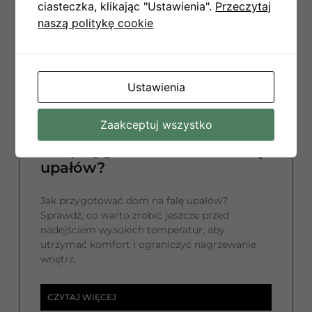
ciasteczka, klikając "Ustawienia".
Przeczytaj
naszą politykę cookie
Ustawienia
Zaakceptuj wszystko
Jak przygotować dom na falę
upałów?
Jak przygotować dom na falę upałów?
Sprawdź, co warto zrobić jeszcze przed
nadejściem wysokich temperatur, aby
utrzymać komfort i ograniczyć nagrzewanie
wnętrz.
CZYTAJ WIĘCEJ