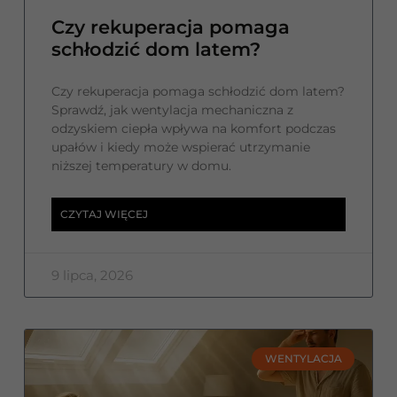
Czy rekuperacja pomaga
schłodzić dom latem?
Czy rekuperacja pomaga schłodzić dom latem?
Sprawdź, jak wentylacja mechaniczna z
odzyskiem ciepła wpływa na komfort podczas
upałów i kiedy może wspierać utrzymanie
niższej temperatury w domu.
CZYTAJ WIĘCEJ
9 lipca, 2026
WENTYLACJA