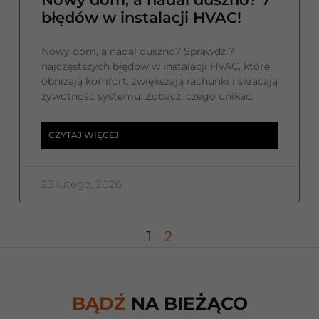
błędów w instalacji HVAC!
Nowy dom, a nadal duszno? Sprawdź 7
najczęstszych błędów w instalacji HVAC, które
obniżają komfort, zwiększają rachunki i skracają
żywotność systemu. Zobacz, czego unikać.
CZYTAJ WIĘCEJ
23 lutego, 2026
1
2
BĄDŹ
NA BIEŻĄCO