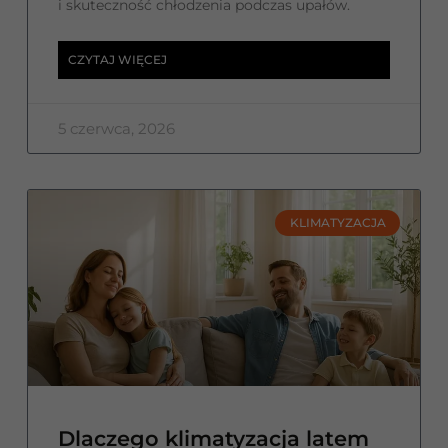
i skuteczność chłodzenia podczas upałów.
CZYTAJ WIĘCEJ
5 czerwca, 2026
KLIMATYZACJA
Dlaczego klimatyzacja latem