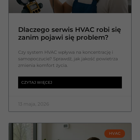
Dlaczego serwis HVAC robi się
zanim pojawi się problem?
Czy system HVAC wpływa na koncentrację i
samopoczucie? Sprawdź, jak jakość powietrza
zmienia komfort życia.
CZYTAJ WIĘCEJ
13 maja, 2026
HVAC