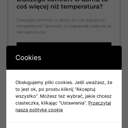
coś więcej niż temperatura?
Dlaczego komfort w domu to coś więcej niż
temperatura? Sprawdź, co naprawdę wpływa na
samopoczucie.
CZYTAJ WIĘCEJ
Cookies
7 maja, 2026
Obsługujemy pliki cookies. Jeśli uważasz, że
to jest ok, po prostu kliknij "Akceptuj
WENTYLACJA
wszystko". Możesz też wybrać, jakie chcesz
ciasteczka, klikając "Ustawienia".
Przeczytaj
naszą politykę cookie