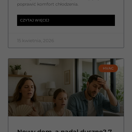
poprawić komfort chłodzenia.
CZYTAJ WIĘCEJ
15 kwietnia, 2026
HVAC
Nowy dom, a nadal duszno? 7