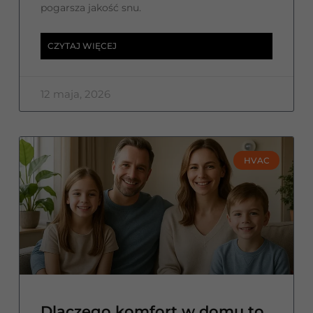
pogarsza jakość snu.
CZYTAJ WIĘCEJ
12 maja, 2026
HVAC
Dlaczego komfort w domu to