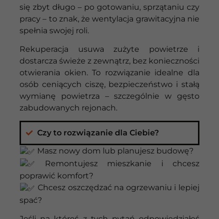
się zbyt długo – po gotowaniu, sprzątaniu czy
pracy – to znak, że wentylacja grawitacyjna nie
spełnia swojej roli.
Rekuperacja usuwa zużyte powietrze i
dostarcza świeże z zewnątrz, bez konieczności
otwierania okien. To rozwiązanie idealne dla
osób ceniących ciszę, bezpieczeństwo i stałą
wymianę powietrza – szczególnie w gęsto
zabudowanych rejonach.
Czy to rozwiązanie dla Ciebie?
Masz
nowy
dom
lub
planujesz
budowę?
Remontujesz
mieszkanie
i
chcesz
poprawić
komfort?
Chcesz
oszczędzać
na
ogrzewaniu
i
lepiej
spać?
Jeśli
na
któreś
z
tych
pytań
odpowiedziałeś