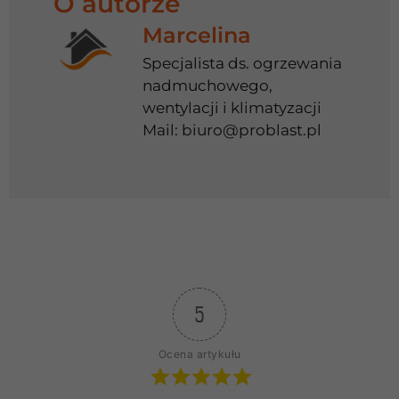
O autorze
Marcelina
Specjalista ds. ogrzewania
nadmuchowego,
wentylacji i klimatyzacji
Mail:
biuro@problast.pl
5
Ocena artykułu