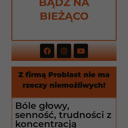
BĄDŹ NA
BIEŻĄCO
Z firmą Problast nie ma
rzeczy niemożliwych!
Bóle głowy,
senność, trudności z
koncentracją