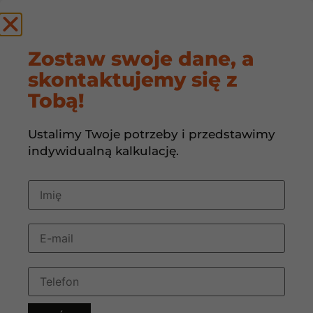
by
Zostaw swoje dane, a
skontaktujemy się z
5 sygnałów, że
Tobą!
potrzebujesz
Ustalimy Twoje potrzeby i przedstawimy
wentylacji
indywidualną kalkulację.
mechanicznej w
domu lub biurze
4 czerwca, 2025
08:03