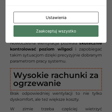
stęchlizny, łuszcząca się farba
– to objawy
nadmiernej wilgoci, która sprzyja rozwojowi
pleśni.
Ustawienia
Taki mikroklimat jest nie tylko nieestetyczny,
ale też groźny dla zdrowia – zwłaszcza dzieci,
Zaakceptuj wszystko
osób starszych i alergików.
Nowoczesna wentylacja pozwala
skutecznie
kontrolować poziom wilgoci
i zapobiegać
takim sytuacjom dzięki precyzyjnie dobranym
parametrom pracy systemu.
Wysokie rachunki za
ogrzewanie
Brak odpowiedniej wentylacji to nie tylko
dyskomfort, ale też większe koszty.
W zimie trzeba częściej wietrzyć