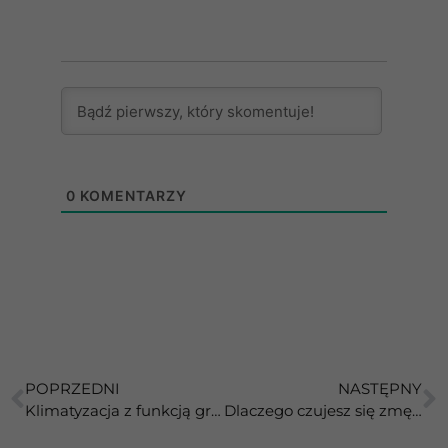
0
KOMENTARZY
POPRZEDNI
NASTĘPNY
Klimatyzacja z funkcją grzania, czyli czy warto inwestować w model całoroczny?
Dlaczego czujesz się zmęczony we własnym domu? Powód może Cię zaskoczyć