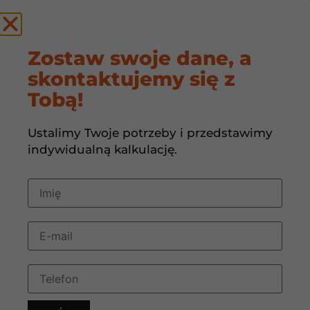
by
Zostaw swoje dane, a
skontaktujemy się z
Czy można połączyć
Tobą!
klimatyzację,
Ustalimy Twoje potrzeby i przedstawimy
ogrzewanie i
indywidualną kalkulację.
wentylację w jeden
system?
6 maja, 2026
06:14