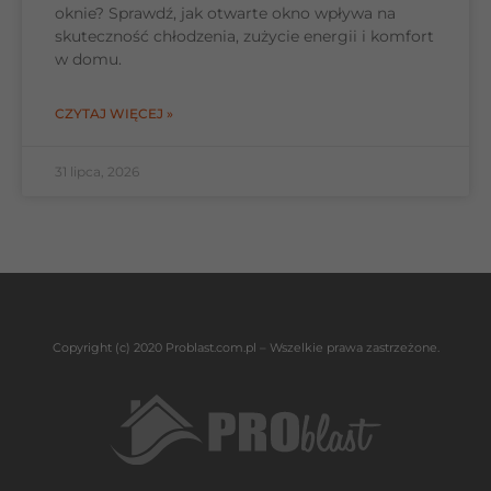
oknie? Sprawdź, jak otwarte okno wpływa na
skuteczność chłodzenia, zużycie energii i komfort
w domu.
CZYTAJ WIĘCEJ »
31 lipca, 2026
Copyright (c) 2020 Problast.com.pl – Wszelkie prawa zastrzeżone.