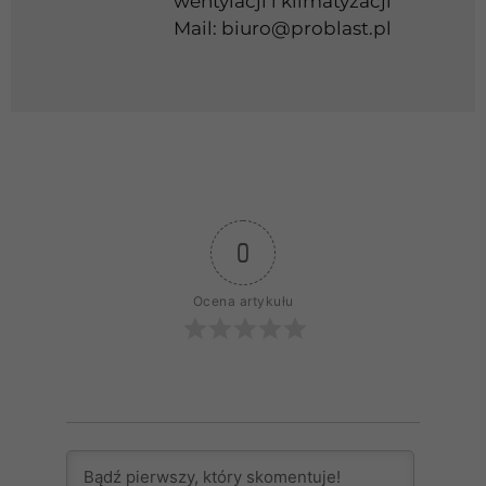
wentylacji i klimatyzacji
Mail:
biuro@problast.pl
0
Ocena artykułu