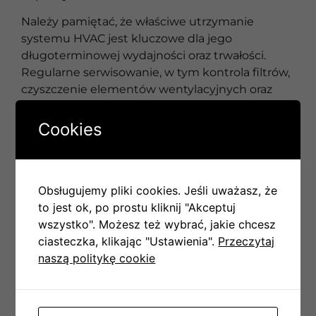
Należy pamiętać, że właściwe utrzymanie
systemu HVAC jest kluczowe dla jego
długoterminowej wydajności oraz trwałości.
Regularne serwisowanie, w tym kontrola filtrów,
czyszczenie elementów wentylacyjnych oraz
kalibracja czujników, znacząco wpływają na
efektywność i niezawodność systemu.
Cookies
Koszty związane z wdrożeniem zintegrowanego
systemu HVAC mogą być wyższe na początku,
ale długoterminowe oszczędności związane z
Obsługujemy pliki cookies. Jeśli uważasz, że
optymalnym zużyciem energii często
to jest ok, po prostu kliknij "Akceptuj
rekompensują te wydatki. Dodatkowo, coraz
wszystko". Możesz też wybrać, jakie chcesz
więcej instytucji oferuje dofinansowanie dla
ciasteczka, klikając "Ustawienia".
Przeczytaj
inwestycji poprawiających efektywność
naszą politykę cookie
energetyczną, co może pomóc w obniżeniu
kosztów początkowych.