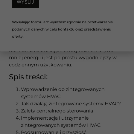
Czy można połączyć klimatyzację, ogrzewanie i
wentylację w jeden system? Tak, i właśnie w tym
kierunku idzie nowoczesne budownictwo.
Zamiast kilku niezależnych instalacji coraz
Wysyłając formularz wyrażasz zgodnie na przetwarzanie
częściej tworzy się jeden spójny system HVAC,
podanych danych w celu kontaktu oraz przedstawieniu
który odpowiada za temperaturę, świeże
oferty.
powietrze i komfort przez cały rok. Dzięki temu
dom działa bardziej przewidywalnie, zużywa
mniej energii i jest po prostu wygodniejszy w
codziennym użytkowaniu.
Spis treści:
Wprowadzenie do zintegrowanych
systemów HVAC
Jak działają zintegrowane systemy HVAC?
Zalety centralnego sterowania
Implementacja i utrzymanie
zintegrowanych systemów HVAC
Podsumowanie i przyszłość