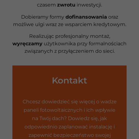
czasem
zwrotu
inwestycji.
Dobieramy formy
dofinansowania
oraz
możliwe ulgi wraz ze wsparciem kredytowym.
Realizując profesjonalny montaż,
wyręczamy
użytkownika przy formalnościach
związanych z przyłączeniem do sieci.
Kontakt
Chcesz dowiedzieć się więcej o wadze
paneli fotowoltaicznych i ich wpływie
na Twój dach? Dowiedz się, jak
odpowiednio zaplanować instalację i
zapewnić bezpieczeństwo swojej