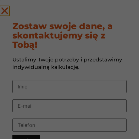
by
Zostaw swoje dane, a
skontaktujemy się z
Czy panele
Tobą!
fotowoltaiczne
Ustalimy Twoje potrzeby i przedstawimy
produkują energię
indywidualną kalkulację.
zimą?
30 sierpnia, 2024
11:07