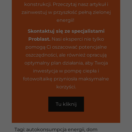
konstrukcji. Przeczytaj nasz artykuł i
zainwestuj w przyszłość pełną zielonej
energii!
Skontaktuj się ze specjalistami
Problast.
Nasi eksperci nie tylko
pomogą Ci oszacować potencjalne
oszczędności, ale również opracują
optymalny plan działania, aby Twoja
inwestycja w pompę ciepła i
fotowoltaikę przyniosła maksymalne
korzyści.
Tu kliknij
Tagi:
autokonsumpcja energii
,
dom