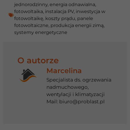
jednorodzinny
,
energia odnawialna
,
fotowoltaika
,
instalacja PV
,
inwestycja w
fotowoltaikę
,
koszty prądu
,
panele
fotowoltaiczne
,
produkcja energii zimą
,
systemy energetyczne
O autorze
Marcelina
Specjalista ds. ogrzewania
nadmuchowego,
wentylacji i klimatyzacji
Mail:
biuro@problast.pl