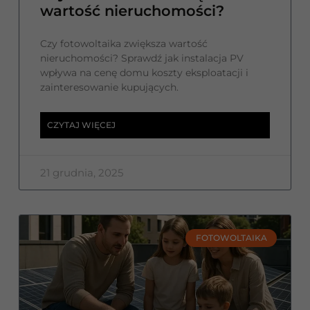
wartość nieruchomości?
Czy fotowoltaika zwiększa wartość
nieruchomości? Sprawdź jak instalacja PV
wpływa na cenę domu koszty eksploatacji i
zainteresowanie kupujących.
CZYTAJ WIĘCEJ
21 grudnia, 2025
FOTOWOLTAIKA