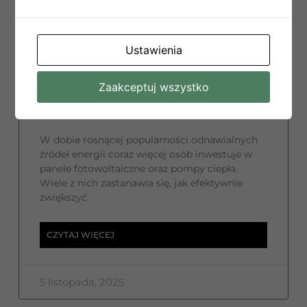
Ustawienia
PV + pompa ciepła: jak
Zaakceptuj wszystko
zwiększyć autokonsumpcję
bez magazynu energii
W dobie rosnącej popularności odnawialnych
źródeł energii coraz więcej osób inwestuje w
panele fotowoltaiczne oraz pompy ciepła.
Wiele z nich zastanawia się, jak efektywnie
zwiększyć
CZYTAJ WIĘCEJ
5 listopada, 2025