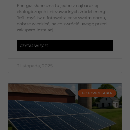
Energia słoneczna to jedno z najbardziej
ekologicznych i niezawodnych źródeł energii.
Jeśli myślisz o fotowoltaice w swoim domu,
dobrze wiedzieć, na co zwrócić uwagę przed
zakupem instalacji.
CZYTAJ WIĘCEJ
3 listopada, 2025
FOTOWOLTAIKA