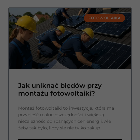
FOTOWOLTAIKA
Jak uniknąć błędów przy
montażu fotowoltaiki?
Montaż fotowoltaiki to inwestycja, która ma
przynieść realne oszczędności i większą
niezależność od rosnących cen energii. Ale
żeby tak było, liczy się nie tylko zakup