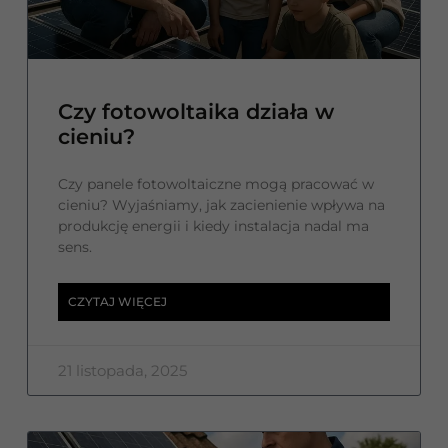
Czy fotowoltaika działa w
cieniu?
Czy panele fotowoltaiczne mogą pracować w
cieniu? Wyjaśniamy, jak zacienienie wpływa na
produkcję energii i kiedy instalacja nadal ma
sens.
CZYTAJ WIĘCEJ
21 listopada, 2025