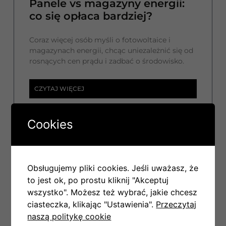
Panele vs magazyny energii:
co się opłaca bardziej?
Coraz więcej osób myśli o fotowoltaice i
magazynach energii, chcąc uniezależnić się od
rosnących cen prądu i zadbać o środowisko.
CZYTAJ WIĘCEJ
Cookies
7 listopada, 2025
Obsługujemy pliki cookies. Jeśli uważasz, że
POMPA CIEPŁA
to jest ok, po prostu kliknij "Akceptuj
wszystko". Możesz też wybrać, jakie chcesz
ciasteczka, klikając "Ustawienia".
Przeczytaj
naszą politykę cookie