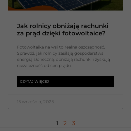
Jak rolnicy obniżają rachunki
za prąd dzięki fotowoltaice?
Fotowoltaika na wsi to realna oszczędność.
Sprawdź, jak rolnicy zasilają gospodarstwa
energią słoneczną, obniżają rachunki i zyskują
niezależność od cen prądu.
CZYTAJ WIĘCEJ
15 września, 2025
1
2
3