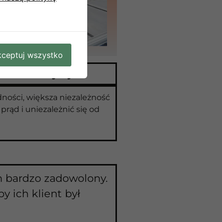
ceptuj wszystko
 latem!
Czytaj!
ności, większa niezależność
prąd i uniezależnić się od
em bardzo zadowolony.
y ich klient był