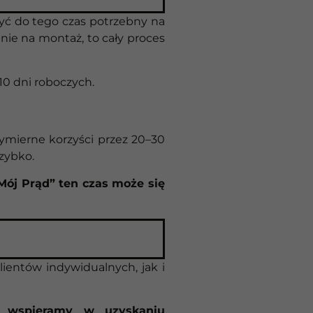
zyć do tego czas potrzebny na
anie na montaż, to cały proces
10 dni roboczych.
wymierne korzyści przez 20–30
szybko.
Mój Prąd” ten czas może się
lientów indywidualnych, jak i
, wspieramy w uzyskaniu