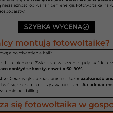
ą niezależność od wahań cen energii. Fotowoltaika na ws
gospodarstw.
SZYBKA WYCENA
nicy montują fotowoltaikę?
wą albo oświetlenie hali?
. I to niemało. Zwłaszcza w sezonie, gdy każde urz
ąco obniżyć te koszty, nawet o 60–90%.
stko. Coraz większe znaczenie ma też
niezależność en
twić się skokami cen czy awariami sieci.
A nadmiar ene
systemie net-billing.
za się fotowoltaika w gosp