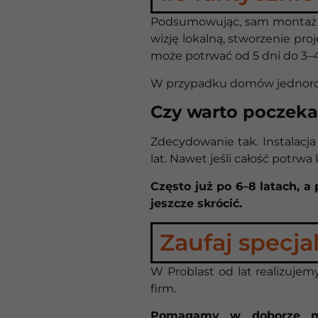
Podsumowując, sam montaż 
wizję lokalną, stworzenie pro
może potrwać od 5 dni do 3–4
W przypadku domów jednorodzi
Czy warto poczek
Zdecydowanie tak. Instalacja
lat. Nawet jeśli całość potrw
Często już po 6–8 latach, 
jeszcze skrócić.
Zaufaj specja
W Problast od lat realizujem
firm.
Pomagamy w doborze moc