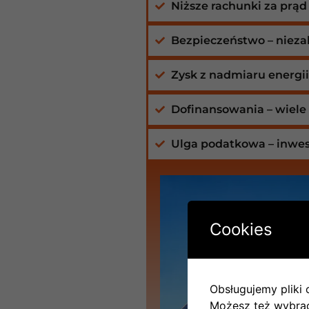
Niższe rachunki za prą
Bezpieczeństwo – niezal
Zysk z nadmiaru energii
Dofinansowania – wiele
Ulga podatkowa – inwes
Cookies
Obsługujemy pliki c
Możesz też wybrać,