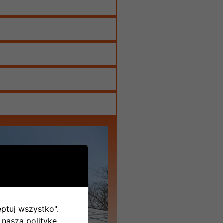
eptuj wszystko".
 naszą politykę