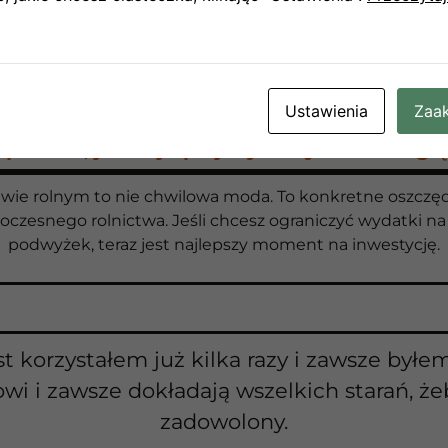
Ustawienia
Zaak
prawdź, jak najlepiej wykorzystać energię
ie rolnym to nie chwilowa moda. To konkretne oszczęd
oczesnego rolnictwa. Jeśli chcesz ograniczyć wydatki na 
podwyżek, teraz jest najlepszy moment na inwestycję.
st korzystałem już kilka razy i zawsze był
owi i zawsze dokładają wszelkich starań, żeb
zadowolony.