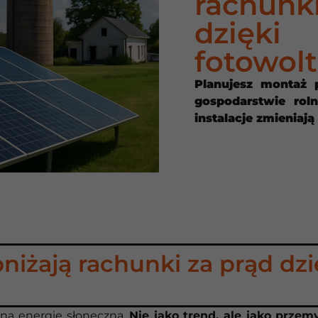
rachunki
dzięki
fotowolt
Planujesz montaż 
gospodarstwie rol
instalacje zmieniają
bniżają rachunki za prąd dzi
?
 na energię słoneczną.
Nie jako trend, ale jako przem