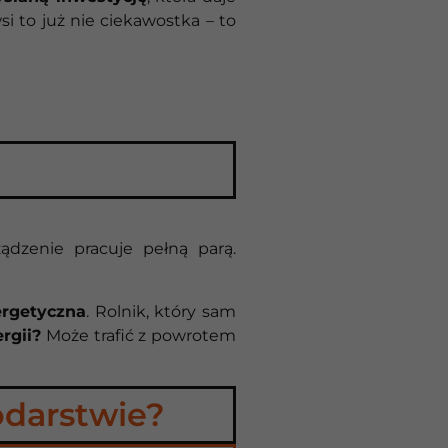
i to już nie ciekawostka – to
ądzenie pracuje pełną parą.
ergetyczna
. Rolnik, który sam
rgii?
Może trafić z powrotem
odarstwie?