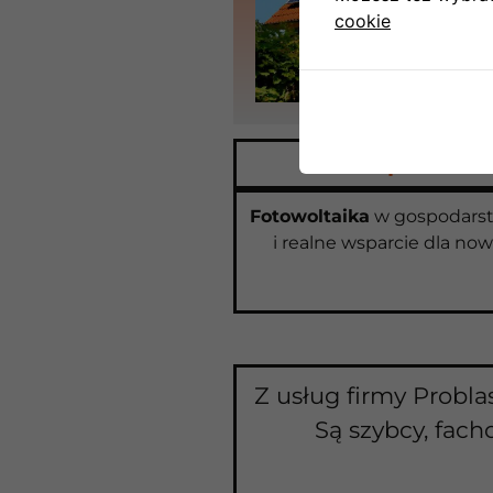
cookie
Masz panele? S
Fotowoltaika
w gospodarstw
i realne wsparcie dla now
Z usług firmy Probla
Są szybcy, fach