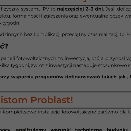
fizyczny systemu PV to
najczęściej 2–3 dni.
Jeśli dolic
jektu, formalności i zgłoszenia oraz ewentualne oczekiw
 tygodni.
nnych bez komplikacji przeciętny czas realizacji to 7–
ać?
 paneli fotowoltaicznych to inwestycja, która przynosi 
a kilka tygodni, zwrot z inwestycji następuje stosunkowo 
a przy wsparciu programów dofinansowań takich jak „
listom Problast!
y kompleksowe instalacje fotowoltaiczne zarówno dla k
y, analizujemy warunki techniczne budynku