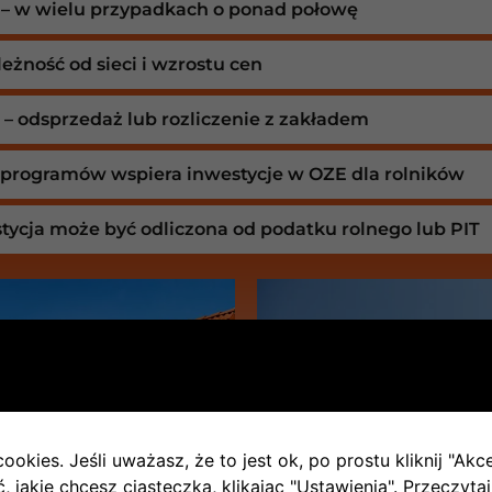
d – w wielu przypadkach o ponad połowę
eżność od sieci i wzrostu cen
 – odsprzedaż lub rozliczenie z zakładem
 programów wspiera inwestycje w OZE dla rolników
tycja może być odliczona od podatku rolnego lub PIT
ookies. Jeśli uważasz, że to jest ok, po prostu kliknij "Akc
 jakie chcesz ciasteczka, klikając "Ustawienia".
Przeczytaj