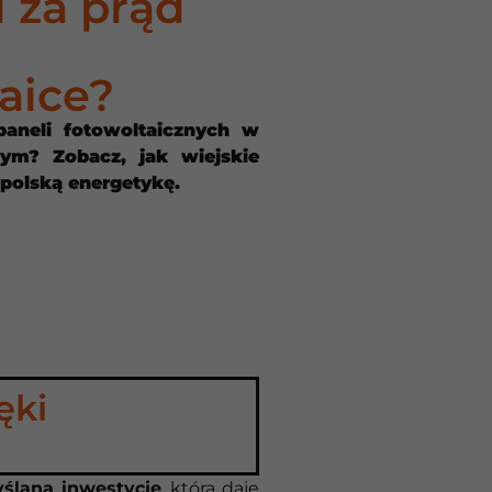
 za prąd
aice?
paneli fotowoltaicznych w
nym? Zobacz, jak wiejskie
 polską energetykę.
ęki
yślaną inwestycję
, która daje