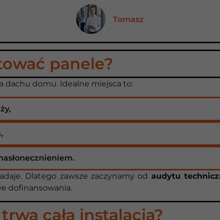
Tomasz
tować panele?
a dachu domu. Idealne miejsca to:
ży,
,
 nasłonecznieniem.
nadaje. Dlatego zawsze zaczynamy od
audytu technic
iwe dofinansowania.
 trwa cała instalacja?