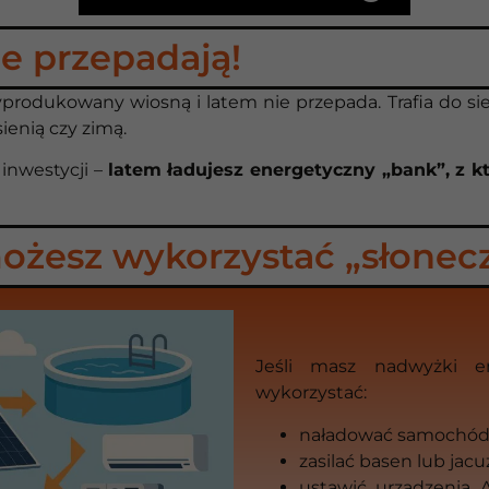
e przepadają!
wyprodukowany wiosną i latem nie przepada. Trafia do si
ienią czy zimą.
 inwestycji –
latem ładujesz energetyczny „bank”, z k
możesz wykorzystać „słonec
Jeśli masz nadwyżki e
wykorzystać:
naładować samochód 
zasilać basen lub jacuz
ustawić urządzenia 