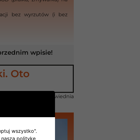
zacji bez wyrzutów (i bez
przednim wpisie!
ki. Oto
panele. Wystarczy odpowiednia
eptuj wszystko".
 naszą politykę