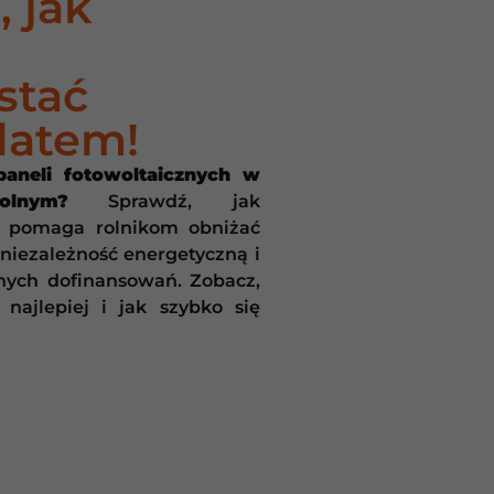
 jak
j
stać
latem!
paneli fotowoltaicznych w
olnym?
Sprawdź, jak
i pomaga rolnikom obniżać
 niezależność energetyczną i
jnych dofinansowań. Zobacz,
najlepiej i jak szybko się