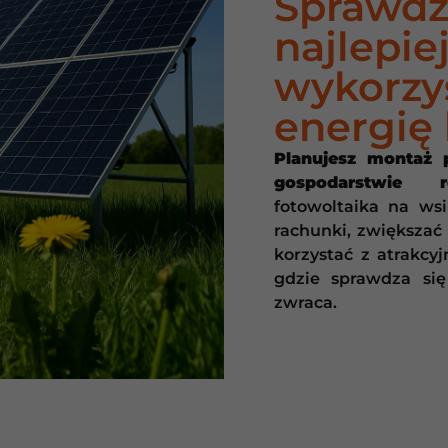
Sprawdź,
najlepie
wykorzy
energię 
Planujesz montaż 
gospodarstwie r
fotowoltaika na ws
rachunki, zwiększać
korzystać z atrakcy
gdzie sprawdza się 
zwraca.