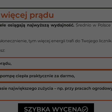
 więcej prądu
le osiągają najwyższą wydajność.
Średnio w Polsce
łonecznienie, tym więcej energii trafi do Twojego licznika
sz:
rądu,
y pompę ciepła praktycznie za darmo,
zasie największego zużycia – np. przy pracach ogrodow
SZYBKA WYCENA