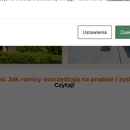
Ustawienia
Zaak
i. Jak rolnicy oszczędzają na prądzie i zy
Czytaj!