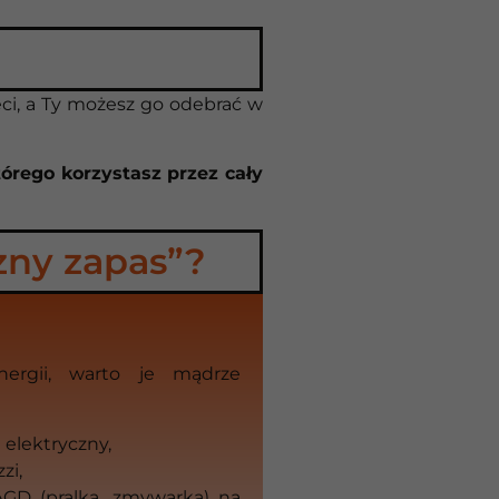
eci, a Ty możesz go odebrać w
tórego korzystasz przez cały
zny zapas”?
nergii, warto je mądrze
elektryczny,
zi,
AGD (pralka, zmywarka) na