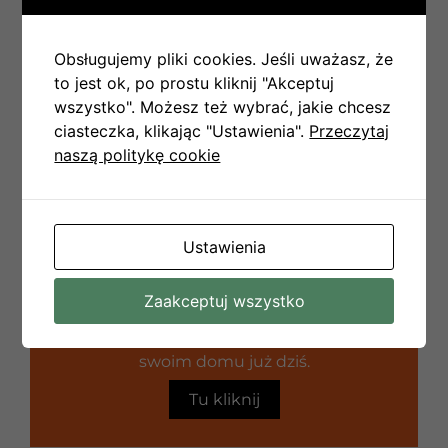
analizują wpływ warunków pogodowych na
pracę paneli. W ten sposób użytkownik może na
bieżąco wprowadzać korekty w swoim systemie.
Obsługujemy pliki cookies. Jeśli uważasz, że
to jest ok, po prostu kliknij "Akceptuj
Jednym z największych mitów jest także
wszystko". Możesz też wybrać, jakie chcesz
przekonanie, że opad deszczu jest przeszkodą w
ciasteczka, klikając "Ustawienia".
Przeczytaj
fotowoltaice. Deszcz przyczynia się do
naszą politykę cookie
naturalnego czyszczenia paneli, co z dłuższej
perspektywy może korzystnie wpłynąć na ich
wydajność.
Ustawienia
Kontakt
Zaakceptuj wszystko
Zadbaj o komfort i czyste powietrze w
swoim domu już dziś.
Tu kliknij