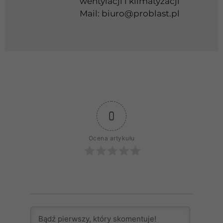
wentylacji i klimatyzacji
Mail:
biuro@problast.pl
0
Ocena artykułu