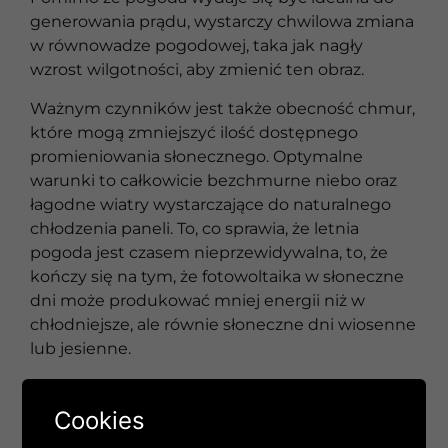
generowania prądu, wystarczy chwilowa zmiana
w równowadze pogodowej, taka jak nagły
wzrost wilgotności, aby zmienić ten obraz.
Ważnym czynników jest także obecność chmur,
które mogą zmniejszyć ilość dostępnego
promieniowania słonecznego. Optymalne
warunki to całkowicie bezchmurne niebo oraz
łagodne wiatry wystarczające do naturalnego
chłodzenia paneli. To, co sprawia, że letnia
pogoda jest czasem nieprzewidywalna, to, że
kończy się na tym, że fotowoltaika w słoneczne
dni może produkować mniej energii niż w
chłodniejsze, ale równie słoneczne dni wiosenne
lub jesienne.
To, co jest ważne dla uzyskania lepszego obrazu
rzeczywistej produkcji energii, to systemy
Cookies
monitorujące wydajność, które na bieżąco