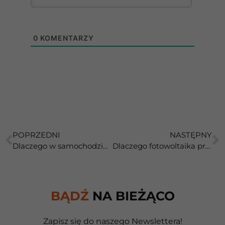
0
KOMENTARZY
POPRZEDNI
NASTĘPNY
Dlaczego w samochodzie klimatyzacja działa lepiej niż w domu?
Dlaczego fotowoltaika produkuje prąd nawet w pochmurne dni?
BĄDŹ
NA BIEŻĄCO
Zapisz się do naszego Newslettera!