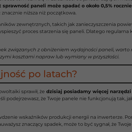
t sprawność paneli może spadać o około 0,5% rocznie
 znacznie niższa niż początkowa.
ików zewnętrznych, takich jak zanieczyszczenia powiet
ieszyć proces starzenia się paneli. Dlatego regularna k
ek związanych z obniżeniem wydajności paneli, warto 
szymi kosztami napraw lub wymiany w przyszłości.
jność po latach?
woltaiki sprawił, że
dzisiaj posiadamy więcej narzędzi
śli podejrzewasz, że Twoje panele nie funkcjonują tak, j
wdzenie wskaźników produkcji energii na inwerterze. Po
zauważysz znaczący spadek, może to być sygnał, że Twoje