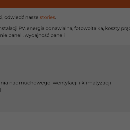
ki, odwiedź nasze
stories
.
nstalacji PV
,
energia odnawialna
,
fotowoltaika
,
koszty prą
nie paneli
,
wydajność paneli
ania nadmuchowego, wentylacji i klimatyzacji
l