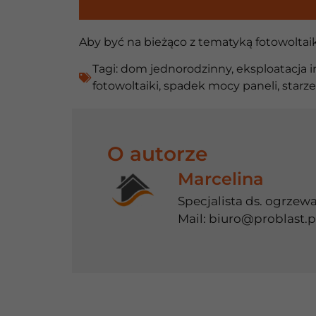
Aby być na bieżąco z tematyką fotowoltai
Tagi:
dom jednorodzinny
,
eksploatacja i
fotowoltaiki
,
spadek mocy paneli
,
starze
O autorze
Marcelina
Specjalista ds. ogrzew
Mail:
biuro@problast.p