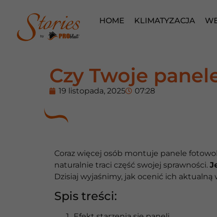
HOME
KLIMATYZACJA
WE
by
Czy Twoje panele
19 listopada, 2025
07:28
Coraz więcej osób montuje panele fotowolta
naturalnie traci część swojej sprawności.
J
Dzisiaj wyjaśnimy, jak ocenić ich aktualną
Spis treści:
Efekt starzenia się paneli