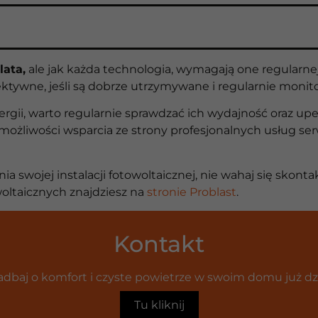
lata,
ale jak każda technologia, wymagają one regularnej
ktywne, jeśli są dobrze utrzymywane i regularnie moni
rgii, warto regularnie sprawdzać ich wydajność oraz upe
o możliwości wsparcia ze strony profesjonalnych usług 
a swojej instalacji fotowoltaicznej, nie wahaj się skonta
woltaicznych znajdziesz na
stronie Problast
.
Kontakt
adbaj o komfort i czyste powietrze w swoim domu już dzi
Tu kliknij