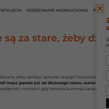
NTYLACJA
OGRZEWANIE NADMUCHOWE
POMPA 
 są za stare, żeby dzi
U
i
iczne, żeby obniżyć rachunki za prąd i korzystać z czyste
eśli masz panele już od dłuższego czasu, warto sprawd
 wydajność i co zrobić, gdy produkcja energii zaczyna spa