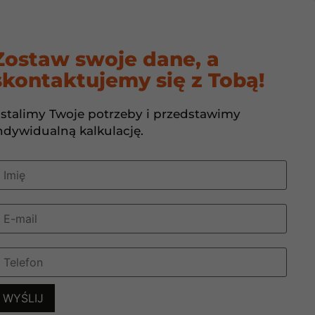
CIEPŁA
FOTOWOLTAIKA
O NAS
KONTAKT
Zostaw swoje dane, a
skontaktujemy się z Tobą!
ałać dobrze?
stalimy Twoje potrzeby i przedstawimy
ndywidualną kalkulację.
j energii. Z biegiem lat instalacja
zić, czy nadal pracują tak jak powinny.
dać.