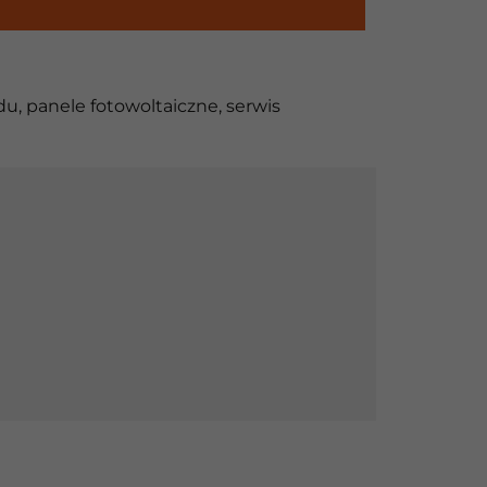
du
,
panele fotowoltaiczne
,
serwis