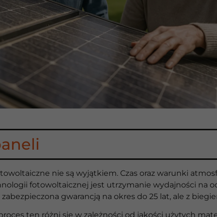
paneli
fotowoltaiczne nie są wyjątkiem. Czas oraz warunki atm
logii fotowoltaicznej jest utrzymanie wydajności na 
 zabezpieczona gwarancją na okres do 25 lat, ale z biegi
e proces ten różni się w zależności od jakości użytych m