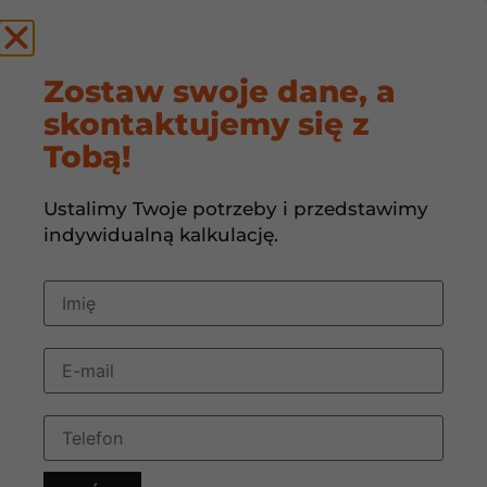
by
Zostaw swoje dane, a
skontaktujemy się z
Czy rekuperacja
Tobą!
pomaga podczas
Ustalimy Twoje potrzeby i przedstawimy
upałów?
indywidualną kalkulację.
1 czerwca, 2026
11:00
Czy rekuperacja pomaga podczas upałów?
To
pytanie coraz częściej zadają właściciele
nowoczesnych domów, którzy szukają
sposobów na poprawę komfortu latem. Choć