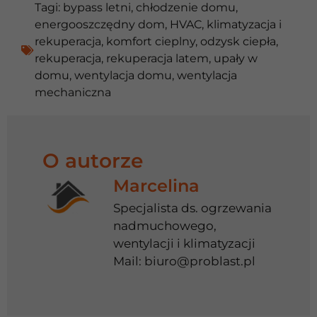
Tagi:
bypass letni
,
chłodzenie domu
,
energooszczędny dom
,
HVAC
,
klimatyzacja i
rekuperacja
,
komfort cieplny
,
odzysk ciepła
,
rekuperacja
,
rekuperacja latem
,
upały w
domu
,
wentylacja domu
,
wentylacja
mechaniczna
O autorze
Marcelina
Specjalista ds. ogrzewania
nadmuchowego,
wentylacji i klimatyzacji
Mail:
biuro@problast.pl