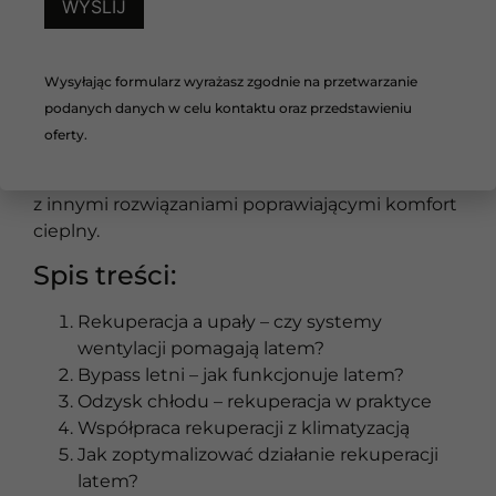
rekuperacja nie zastąpi klimatyzacji i sama nie
chłodzi powietrza, może skutecznie ograniczać
napływ gorącego powietrza do wnętrza oraz
Wysyłając formularz wyrażasz zgodnie na przetwarzanie
wspierać utrzymanie stabilnej temperatury w
podanych danych w celu kontaktu oraz przedstawieniu
budynku. Szczególnie duże znaczenie ma
oferty.
odpowiednia konfiguracja systemu,
zastosowanie bypassu letniego oraz współpraca
z innymi rozwiązaniami poprawiającymi komfort
cieplny.
Spis treści:
Rekuperacja a upały – czy systemy
wentylacji pomagają latem?
Bypass letni – jak funkcjonuje latem?
Odzysk chłodu – rekuperacja w praktyce
Współpraca rekuperacji z klimatyzacją
Jak zoptymalizować działanie rekuperacji
latem?