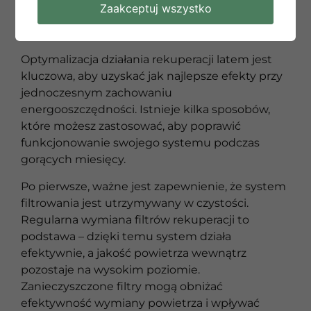
Zaakceptuj wszystko
latem?
Optymalizacja działania rekuperacji latem jest
kluczowa, aby uzyskać jak najlepsze efekty przy
jednoczesnym zachowaniu
energooszczędności. Istnieje kilka sposobów,
które możesz zastosować, aby poprawić
funkcjonowanie swojego systemu podczas
gorących miesięcy.
Po pierwsze, ważne jest zapewnienie, że system
filtrowania jest utrzymywany w czystości.
Regularna wymiana filtrów rekuperacji to
podstawa – dzięki temu system działa
efektywnie, a jakość powietrza wewnątrz
pozostaje na wysokim poziomie.
Zanieczyszczone filtry mogą obniżać
efektywność wymiany powietrza i wpływać