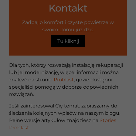
Kontakt
Zadbaj o komfort i czyste powietrze w
swoim domu już dziś.
Tu kliknij
Dla tych, którzy rozważają instalację rekuperacji
lub jej modernizację, więcej informacji można
znaleźć na stronie
Problast
, gdzie dostępni
specjaliści pomogą w doborze odpowiednich
rozwiązań.
Jeśli zainteresował Cię temat, zapraszamy do
śledzenia kolejnych wpisów na naszym blogu.
Pełne wersje artykułów znajdziesz na
Stories
Problast
.