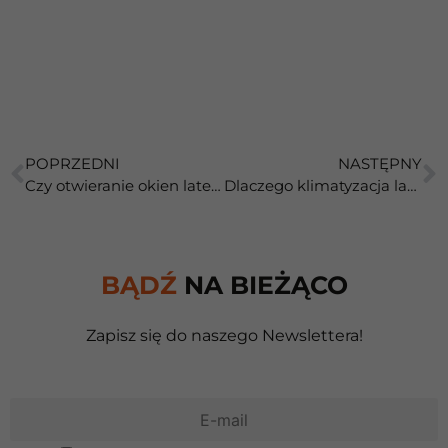
POPRZEDNI
NASTĘPNY
Czy otwieranie okien latem naprawdę chłodzi dom?
Dlaczego klimatyzacja latem może poprawić jakość powietrza w domu?
BĄDŹ
NA BIEŻĄCO
Zapisz się do naszego Newslettera!