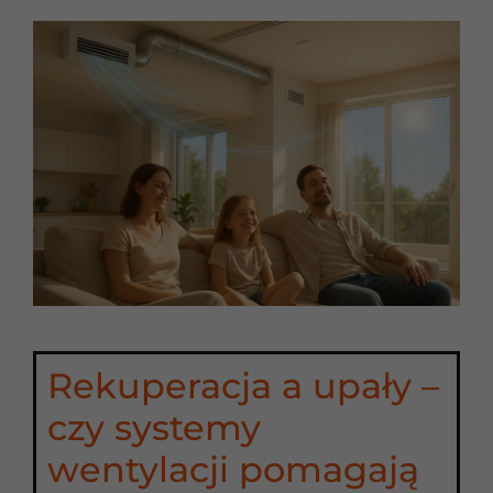
Rekuperacja a upały –
czy systemy
wentylacji pomagają