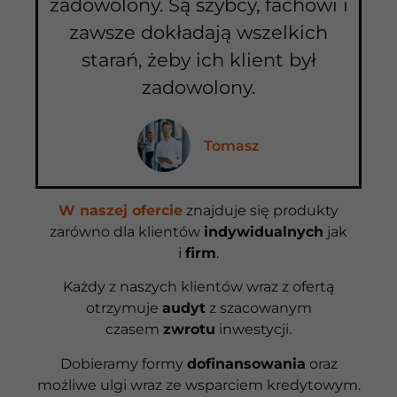
zadowolony. Są szybcy, fachowi i
zawsze dokładają wszelkich
starań, żeby ich klient był
zadowolony.
Tomasz
W naszej ofercie
znajduje się produkty
zarówno dla klientów
indywidualnych
jak
i
firm
.
Każdy z naszych klientów wraz z ofertą
otrzymuje
audyt
z szacowanym
czasem
zwrotu
inwestycji.
Dobieramy formy
dofinansowania
oraz
możliwe ulgi wraz ze wsparciem kredytowym.