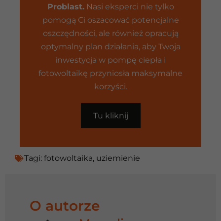
Problast.
Nasi eksperci nie tylko
pomogą Ci oszacować potencjalne
oszczędności, ale również opracują
optymalny plan działania, aby Twoja
inwestycja w pompę ciepła i
fotowoltaikę przyniosła maksymalne
korzyści.
Tu kliknij
Tagi:
fotowoltaika
,
uziemienie
O autorze