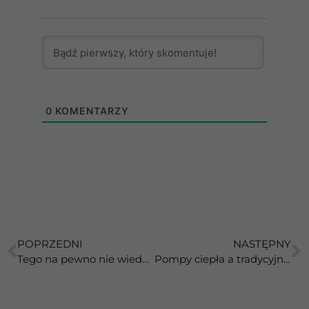
0
KOMENTARZY
POPRZEDNI
NASTĘPNY
Tego na pewno nie wiedziałeś o klimatyzacji!
Pompy ciepła a tradycyjne systemy ogrzewania: który system jest lepszy?