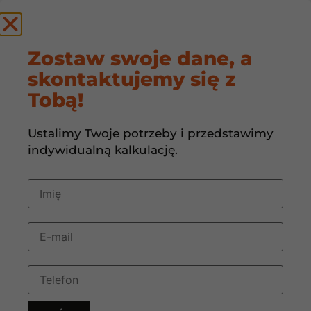
by
Zostaw swoje dane, a
skontaktujemy się z
Na czym polega
Tobą!
uziemienie
Ustalimy Twoje potrzeby i przedstawimy
instalacji
indywidualną kalkulację.
fotowoltaicznej?
16 maja, 2024
09:59