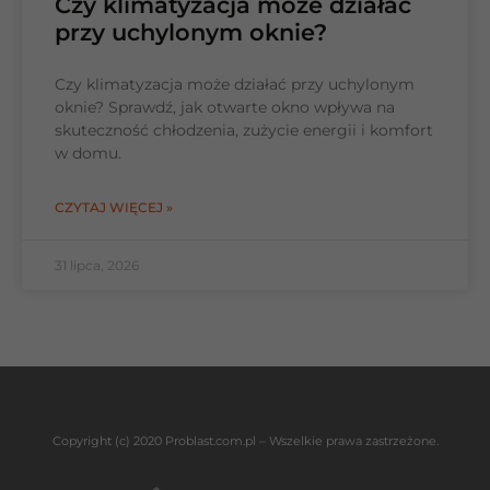
Czy klimatyzacja może działać
przy uchylonym oknie?
Czy klimatyzacja może działać przy uchylonym
oknie? Sprawdź, jak otwarte okno wpływa na
skuteczność chłodzenia, zużycie energii i komfort
w domu.
CZYTAJ WIĘCEJ »
31 lipca, 2026
Copyright (c) 2020 Problast.com.pl – Wszelkie prawa zastrzeżone.