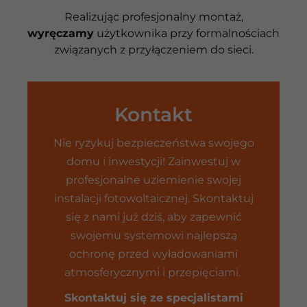
Realizując profesjonalny montaż,
wyręczamy
użytkownika przy formalnościach
związanych z przyłączeniem do sieci.
Kontakt
Nie ryzykuj bezpieczeństwa swojego
domu i inwestycji! Zainwestuj w
profesjonalne uziemienie swojej
instalacji fotowoltaicznej. Skontaktuj
się z nami już dziś, aby zapewnić
swojemu systemowi najlepszą
ochronę przed wyładowaniami
atmosferycznymi i przepięciami.
Skontaktuj się ze specjalistami