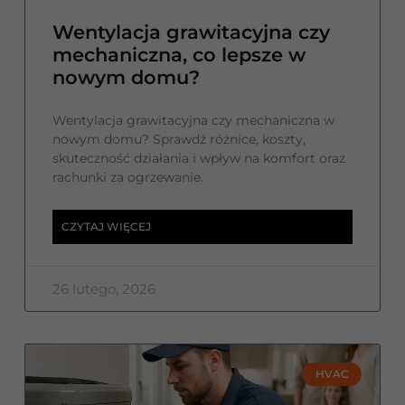
Wentylacja grawitacyjna czy
mechaniczna, co lepsze w
nowym domu?
Wentylacja grawitacyjna czy mechaniczna w
nowym domu? Sprawdź różnice, koszty,
skuteczność działania i wpływ na komfort oraz
rachunki za ogrzewanie.
CZYTAJ WIĘCEJ
26 lutego, 2026
HVAC