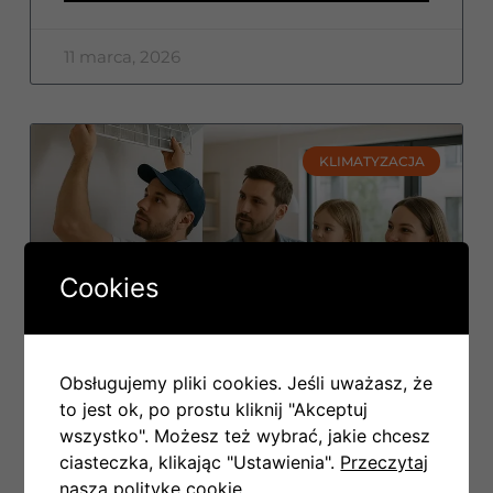
11 marca, 2026
KLIMATYZACJA
Cookies
Obsługujemy pliki cookies. Jeśli uważasz, że
Serwis klimatyzacji raz w roku
to jest ok, po prostu kliknij "Akceptuj
czy tylko gdy coś się zepsuje?
wszystko". Możesz też wybrać, jakie chcesz
ciasteczka, klikając "Ustawienia".
Przeczytaj
Serwis klimatyzacji raz w roku czy dopiero przy
naszą politykę cookie