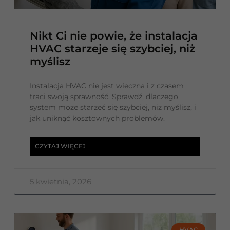
Nikt Ci nie powie, że instalacja
HVAC starzeje się szybciej, niż
myślisz
Instalacja HVAC nie jest wieczna i z czasem
traci swoją sprawność. Sprawdź, dlaczego
system może starzeć się szybciej, niż myślisz, i
jak uniknąć kosztownych problemów.
CZYTAJ WIĘCEJ
5 kwietnia, 2026
HVAC