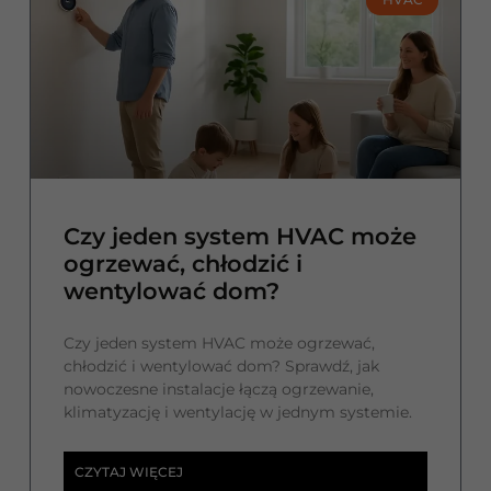
Czy jeden system HVAC może
ogrzewać, chłodzić i
wentylować dom?
Czy jeden system HVAC może ogrzewać,
chłodzić i wentylować dom? Sprawdź, jak
nowoczesne instalacje łączą ogrzewanie,
klimatyzację i wentylację w jednym systemie.
CZYTAJ WIĘCEJ