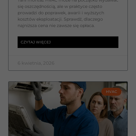
Tani montaż HVAC może na początku wydawać
się oszczędnością, ale w praktyce często
prowadzi do poprawek, awarii i wyższych
kosztów eksploatacji. Sprawdź, dlaczego
najniższa cena nie zawsze się opłaca.
CZYTAJ WIĘCEJ
6 kwietnia, 2026
HVAC