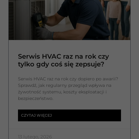
Serwis HVAC raz na rok czy
tylko gdy coś się zepsuje?
Serwis HVAC raz na rok czy dopiero po awarii?
Sprawdź, jak regularny przegląd wpływa na
żywotność systemu, koszty eksploatacji i
bezpieczeństwo.
CZYTAJ WIĘCEJ
13 lutego, 2026