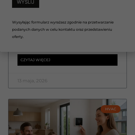
Dlaczego nie warto kopiować
instalacji HVAC od
znajomych?
Wysyłając formularz wyrażasz zgodnie na przetwarzanie
podanych danych w celu kontaktu oraz przedstawieniu
Dlaczego nie warto kopiować instalacji HVAC
od znajomych? Sprawdź, co powinno być
oferty.
dopasowane indywidualnie.
CZYTAJ WIĘCEJ
13 maja, 2026
HVAC