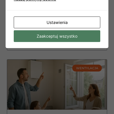
awarii? Sprawdź, co obejmuje przegląd, ile
kosztuje i dlaczego regularny serwis chroni
przed drogimi naprawami.
Ustawienia
CZYTAJ WIĘCEJ
Zaakceptuj wszystko
27 lutego, 2026
WENTYLACJA