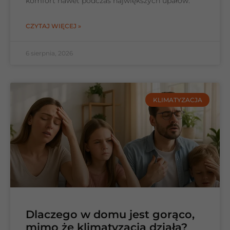
komfort nawet podczas największych upałów.
CZYTAJ WIĘCEJ »
6 sierpnia, 2026
KLIMATYZACJA
Dlaczego w domu jest gorąco,
mimo że klimatyzacja działa?