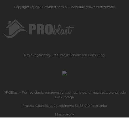
Copyright (c) 2020 Problast.com.pl – Wszelkie prawa zastrzeżone.
Projekt graficzny i realizacja:
Scharmach Consulting
PROBlast – Pompy ciepła, ogrzewanie nadmuchowe, klimatyzacja, wentylacja
z rekupracją.
Pruszcz Gdański, ul. Jarzębinowa 32, 83-010 Rotmanka
Mapa strony