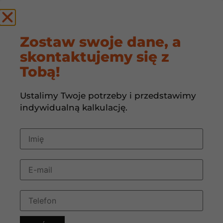
by
Zostaw swoje dane, a
skontaktujemy się z
Dlaczego nie warto
Tobą!
kopiować instalacji
Ustalimy Twoje potrzeby i przedstawimy
HVAC od
indywidualną kalkulację.
znajomych?
13 maja, 2026
11:47
Dlaczego nie warto kopiować instalacji HVAC od
znajomych? To, że coś sprawdza się w jednym