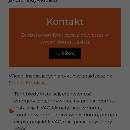
jakość i indywidualizm.
Kontakt
Zadbaj o komfort i czyste powietrze w
swoim domu już dziś.
Tu kliknij
Więcej inspirujących artykułów znajdziesz na
Stories Problast
.
Tagi:
błędy instalacji
,
efektywność
energetyczna
,
indywidualny projekt domu
,
instalacja HVAC
,
klimatyzacja w domu
,
komfort w domu
,
ogrzewanie domu
,
pompa
ciepła
,
projekt HVAC
,
rekuperacja
,
systemy
HVAC