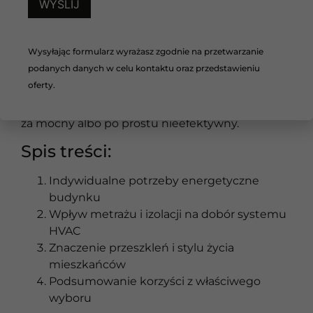
domu, nie oznacza jeszcze, że zadziała u Ciebie
tak samo. Każdy budynek ma inną
powierzchnię, izolację, układ pomieszczeń i
Wysyłając formularz wyrażasz zgodnie na przetwarzanie
sposób użytkowania. Instalacja HVAC powinna
podanych danych w celu kontaktu oraz przedstawieniu
być dopasowana do konkretnych warunków, a
oferty.
nie oparta na zasadzie „u nich działa”. Inaczej
łatwo skończyć z systemem, który jest za słaby,
za mocny albo po prostu nieefektywny.
Spis treści:
Indywidualne potrzeby energetyczne
budynku
Wpływ metrażu i izolacji na dobór systemu
HVAC
Znaczenie przeszkleń i stylu życia
mieszkańców
Podsumowanie korzyści z właściwego
wyboru