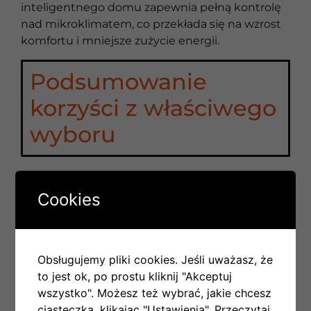
inteligentnego domu zapewnia pełną kontrolę
nad mikroklimatem, co przekłada się na wzrost
komfortu i mniejsze zużycie energii.
Podsumowanie
korzyści z właściwego
wyboru
Prawidłowy dobór systemu HVAC przynosi liczne
korzyści, zarówno pod względem finansowym,
Cookies
jak i jakości życia. Przystosowanie instalacji do
indywidualnych potrzeb budynku i
mieszkańców to klucz do osiągnięcia
optymalnych warunków termicznych oraz
Obsługujemy pliki cookies. Jeśli uważasz, że
minimalizacji kosztów eksploatacyjnych.
to jest ok, po prostu kliknij "Akceptuj
wszystko". Możesz też wybrać, jakie chcesz
Znaczenie właściwego doboru systemu wynika
ciasteczka, klikając "Ustawienia".
Przeczytaj