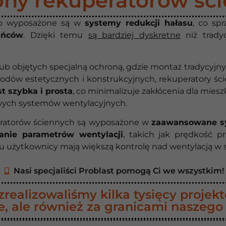
ny rekuperatorów ści
to wyposażone są w
systemy redukcji hałasu
, co sp
ańców
. Dzięki temu
są bardziej dyskretne
niż trady
b objętych specjalną ochroną, gdzie montaż tradycyjn
wodów estetycznych i konstrukcyjnych, rekuperatory ś
st szybka i prosta
, co minimalizuje zakłócenia dla mies
ych systemów wentylacyjnych.
ratorów ściennych są wyposażone w
zaawansowane sy
anie parametrów wentylacji
, takich jak prędkość p
emu użytkownicy mają większą kontrolę nad wentylacją 
Nasi specjaliści Problast pomogą Ci we wszystkim!
realizowaliśmy kilka tysięcy projekt
e, ale również za granicami naszego 