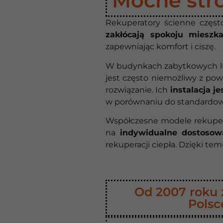
Mocne stro
Rekuperatory ścienne częs
zakłócają spokoju mieszk
zapewniając komfort i ciszę.
W budynkach zabytkowych lu
jest często niemożliwy z po
rozwiązanie. Ich
instalacja je
w porównaniu do standardow
Współczesne modele rekupe
na
indywidualne dostosow
rekuperacji ciepła. Dzięki t
Od 2007 roku z
Polsc