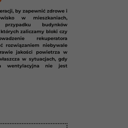
?
racji, by zapewnić zdrowe i
owisko w mieszkaniach,
 przypadku budynków
 których zaliczamy bloki czy
wadzenie rekuperatora
ć rozwiązaniem niebywale
awie jakości powietrza w
właszcza w sytuacjach, gdy
la wentylacyjna nie jest