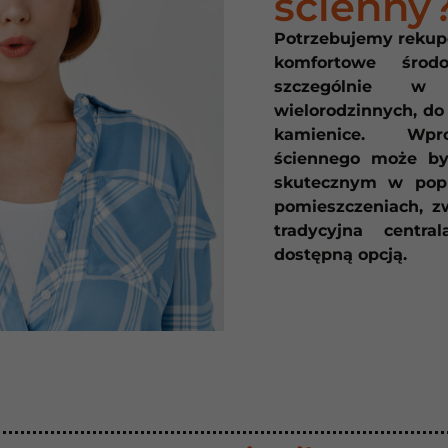
ścienny
Potrzebujemy rekupe
komfortowe środ
szczególnie w
wielorodzinnych, do
kamienice. Wpro
ściennego może by
skutecznym w popr
pomieszczeniach, z
tradycyjna centra
dostępną opcją.