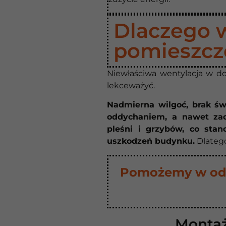
Dlaczego w
pomieszcz
Niewłaściwa wentylacja w d
lekceważyć.
Nadmierna wilgoć, brak św
oddychaniem, a nawet zao
pleśni i grzybów, co sta
uszkodzeń budynku.
Dlatego
Pomożemy w odp
Montaż