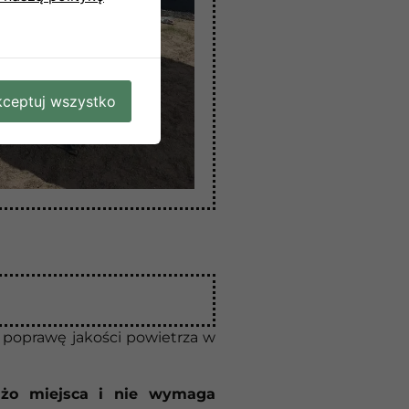
ceptuj wszystko
i poprawę jakości powietrza w
żo miejsca i nie wymaga