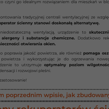
 co czyni go idealnym rozwiązaniem dla mieszkań w bl
ontowania tradycyjnej centrali wentylacyjnej ze wzgl
uperator ścienny stanowi doskonałą alternatywę.
iedostateczną wentylacją, urządzenie to
skuteczn
, alergeny i substancje chemiczne.
Dodatkowo rek
ieczności otwierania okien.
ko poprawia jakość powietrza, ale również
pomaga osz
powietrza i wykorzystując je do ogrzewania noweg
ądzenie to utrzymuje
optymalny poziom wilgotnośc
ensacji i rozwojowi pleśni.
 zastosowanie!
 poprzednim wpisie, jak zbudowany 