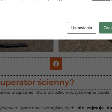
Ustawienia
Zaak
kuperator ścienny?
elkie urządzenie, które umożliwia odzyskiwanie ciepła 
ycyjnych systemów wentylacyjnych
nie zajmuje du