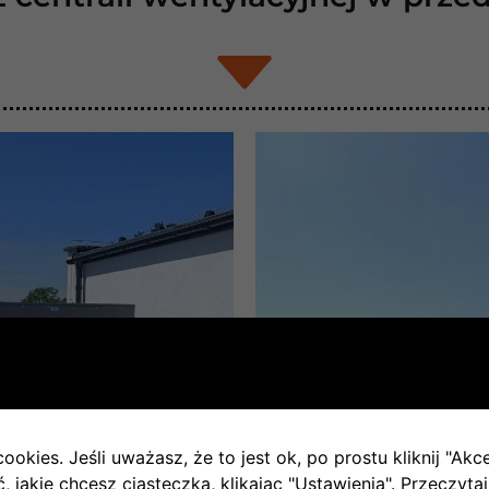
ookies. Jeśli uważasz, że to jest ok, po prostu kliknij "Akc
 jakie chcesz ciasteczka, klikając "Ustawienia".
Przeczytaj