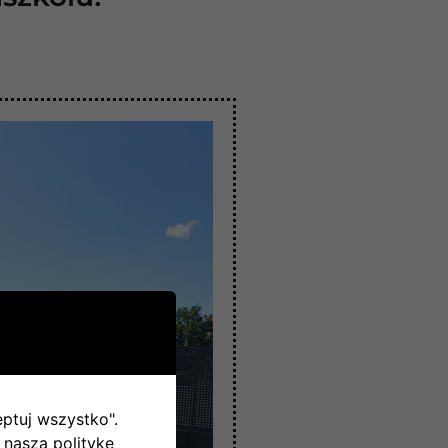
eptuj wszystko".
 naszą politykę