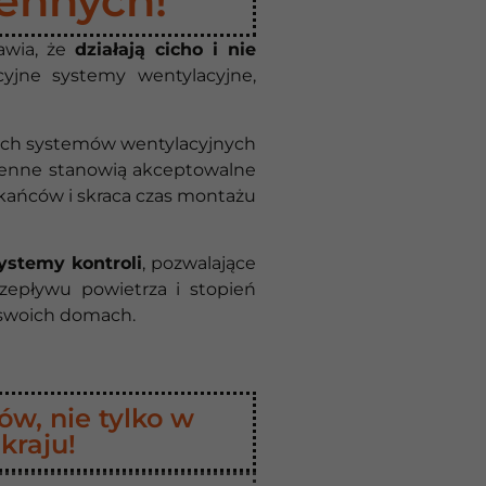
ennych!
rawia, że
działają cicho i nie
cyjne systemy wentylacyjne,
ych systemów wentylacyjnych
cienne stanowią akceptowalne
zkańców i skraca czas montażu
stemy kontroli
, pozwalające
rzepływu powietrza i stopień
w swoich domach.
ów, nie tylko w
kraju!