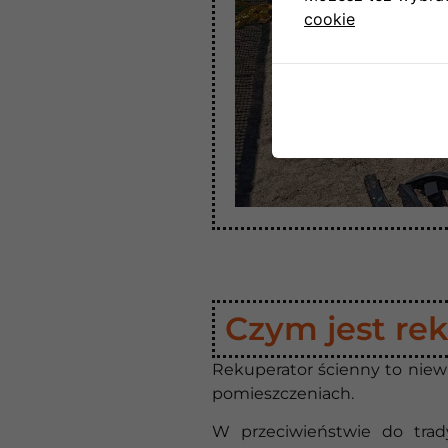
cookie
Czym jest re
Rekuperator ścienny to niewi
pomieszczeniach.
W przeciwieństwie do trad