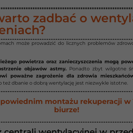
arto zadbać o wentyl
eniach?
omach może prowadzić do licznych problemów zdrowot
ieżego powietrza oraz zanieczyszczenia mogą pow
strzenie objawów astmy.
Ponadto zbyt wilgotne ś
nowi poważne zagrożenie dla zdrowia mieszkańc
 też dbanie o dobrą wentylację jest niezwykle istotne.
owiednim montażu rekuperacji w
biurze!
 centrali wentylacyjnej w przed