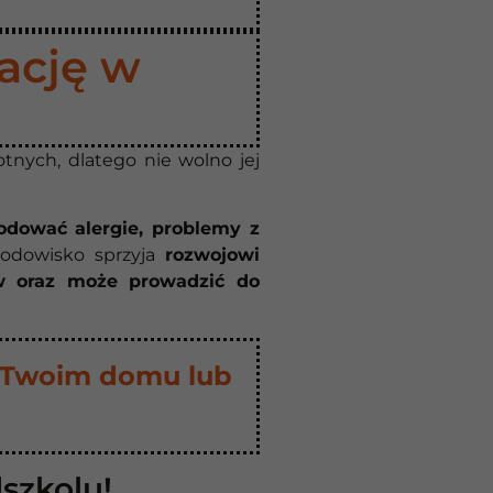
ację w
nych, dlatego nie wolno jej
odować alergie, problemy z
rodowisko sprzyja
rozwojowi
ów oraz może prowadzić do
 Twoim domu lub
szkolu!