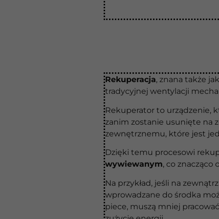
Rekuperacja
, znana także ja
tradycyjnej wentylacji mecha
Rekuperator to urządzenie, k
zanim zostanie usunięte na z
zewnętrznemu, które jest je
Dzięki temu procesowi reku
wywiewanym
, co znacząco 
Na przykład, jeśli na zewnąt
wprowadzane do środka może m
piece, muszą mniej pracować,
zużycie energii.