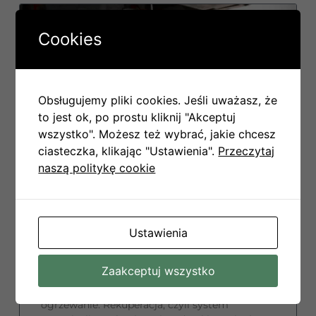
WENTYLACJA
Cookies
Obsługujemy pliki cookies. Jeśli uważasz, że
to jest ok, po prostu kliknij "Akceptuj
wszystko". Możesz też wybrać, jakie chcesz
ciasteczka, klikając "Ustawienia".
Przeczytaj
naszą politykę cookie
4 zasady skutecznego
montażu rekuperacji!
Rozważasz montaż rekuperacji w swoim
Ustawienia
domu? Wybór tego systemu wentylacyjnego
może znacznie poprawić jakość powietrza w
Zaakceptuj wszystko
Twoim mieszkaniu, zapewniając zdrowsze
środowisko i zmniejszając rachunki za
ogrzewanie. Rekuperacja, czyli system