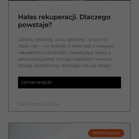
Hałas rekuperacji. Dlaczego
powstaje?
Głośno, głośniej, coraz głośniej… znasz to?
Jeżeli nie — to dobrze! Z kolei jeśli z twojego
rekuperatora dochodzi niepokojący hałas, z
pewnością jesteś od tego kłębkiem nerwów.
Dzisiaj wyjaśniamy, dlaczego tak się dzieje!
CZYTAJ WIĘCEJ
24 kwietnia, 2024
WENTYLACJA