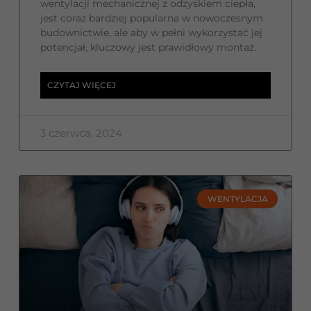
wentylacji mechanicznej z odzyskiem ciepła,
jest coraz bardziej popularna w nowoczesnym
budownictwie, ale aby w pełni wykorzystać jej
potencjał, kluczowy jest prawidłowy montaż.
CZYTAJ WIĘCEJ
3 czerwca, 2024
WENTYLACJA