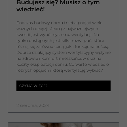
Budujesz się? Musisz o tym
wiedzieć!
Podczas budowy domu trzeba podjąć wiele
ważnych decyzji. Jedną z najważniejszych
kwestii jest wybór systemu wentylacji. Na
rynku dostępnych jest kilka rozwiązań, które
różnią się zarówno ceną, jak i funkcjonalnością.
Dobrze działający system wentylacyjny wpłynie
na zdrowie i komfort mieszkańców oraz na
koszty eksploatacji domu. Co warto wiedzieć o
różnych opcjach i którą wentylację wybrać?
CZYTAJ WIĘCEJ
2 sierpnia, 2024