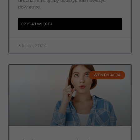
uruchamia się, aby osuszyć lub nawilżyć
powietrze.
CZYTAJ WIĘCEJ
3 lipca, 2024
WENTYLACJA