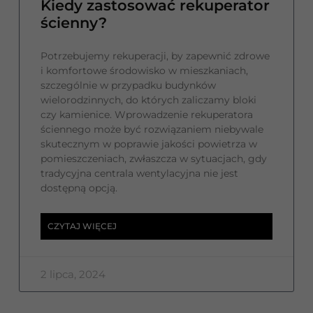
Kiedy zastosować rekuperator
ścienny?
Potrzebujemy rekuperacji, by zapewnić zdrowe
i komfortowe środowisko w mieszkaniach,
szczególnie w przypadku budynków
wielorodzinnych, do których zaliczamy bloki
czy kamienice. Wprowadzenie rekuperatora
ściennego może być rozwiązaniem niebywale
skutecznym w poprawie jakości powietrza w
pomieszczeniach, zwłaszcza w sytuacjach, gdy
tradycyjna centrala wentylacyjna nie jest
dostępną opcją.
CZYTAJ WIĘCEJ
2 lipca, 2024