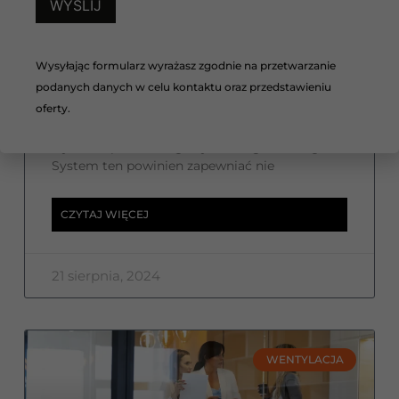
Porównanie alternatywnych
systemów ogrzewania do
pomp ciepła
Wysyłając formularz wyrażasz zgodnie na przetwarzanie
podanych danych w celu kontaktu oraz przedstawieniu
Podczas projektowania domu inwestorzy
muszą zwrócić uwagę na wiele kluczowych
oferty.
aspektów, a jednym z najważniejszych jest
wybór odpowiedniego systemu grzewczego.
System ten powinien zapewniać nie
CZYTAJ WIĘCEJ
21 sierpnia, 2024
WENTYLACJA