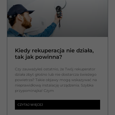
Kiedy rekuperacja nie działa,
tak jak powinna?
Czy zauważyłeś ostatnio, że Twój rekuperator
działa zbyt głośno lub nie dostarcza świeżego
powietrza? Takie objawy mogą wskazywać na
nieprawidłową instalację urządzenia. Szybka
przypominajka! Czym
CZYTAJ WIĘCEJ