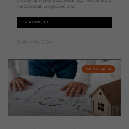
dla domu. Wybór odpowiedniego rekuperatora
może jednak przyprawić o ból
CZYTAJ WIĘCEJ
12 sierpnia, 2024
WENTYLACJA