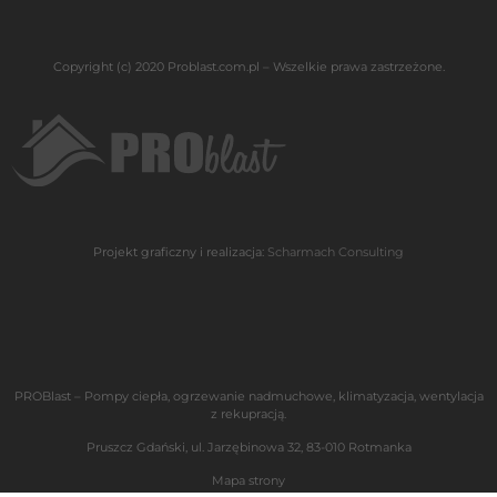
Copyright (c) 2020 Problast.com.pl – Wszelkie prawa zastrzeżone.
Projekt graficzny i realizacja:
Scharmach Consulting
PROBlast – Pompy ciepła, ogrzewanie nadmuchowe, klimatyzacja, wentylacja
z rekupracją.
Pruszcz Gdański, ul. Jarzębinowa 32, 83-010 Rotmanka
Mapa strony