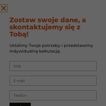
by
Zostaw swoje dane, a
skontaktujemy się z
Porównanie
Tobą!
alternatywnych
Ustalimy Twoje potrzeby i przedstawimy
systemów
indywidualną kalkulację.
ogrzewania do
pomp ciepła
21 sierpnia, 2024
11:08